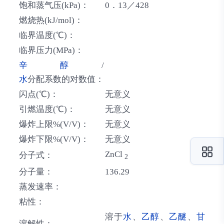
饱和蒸气压(kPa)：
0．13／428
燃烧热(kJ/mol)：
临界温度(℃)：
临界压力(MPa)：
辛醇
/
水
分配系数的对数值：
闪点(℃)：
无意义
引燃温度(℃)：
无意义
爆炸上限%(V/V)：
无意义
爆炸下限%(V/V)：
无意义
ZnCl
分子式：
2
分子量：
136.29
蒸发速率：
粘性：
溶于
水
、
乙醇
、
乙醚
、
甘
溶解性：