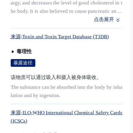
argy, and decreases the level of good cholesterol in t
he body. It is also believed to cause pancreatic and r
eproductive damage. (L49)
点击展开
来源:Toxin and Toxin Target Database (T3DB)
毒理性
暴露途径
该物质可以通过吸入和摄入被身体吸收。
The substance can be absorbed into the body by inha
lation and by ingestion.
来源:ILO-WHO International Chemical Safety Cards
(ICSCs)