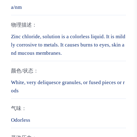
a/nm
物理描述：
Zinc chloride, solution is a colorless liquid. It is mild
ly corrosive to metals. It causes burns to eyes, skin a
nd mucous membranes.
颜色/状态：
White, very deliquesce granules, or fused pieces or r
ods
气味：
Odorless