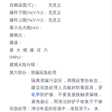
自燃温度(℃)：
无意义
爆炸下限[%(V/V)]：
无意义
爆炸上限[%(V/V)]：
无意义
最小点火能(mJ)：
爆燃点：
爆速：
最大燃爆压力
(MPa)：
建规火险分级：
第六部分：泄漏应急处理
隔离泄漏污染区，周围设警告标志，
建议应急处理人员戴好防毒面具，穿
化学
防护服。不要直接接触泄漏物，
避免扬尘，用清洁的铲子收集于干燥
应急处理：
净洁有盖的容器中，使其溶于a．
水
、