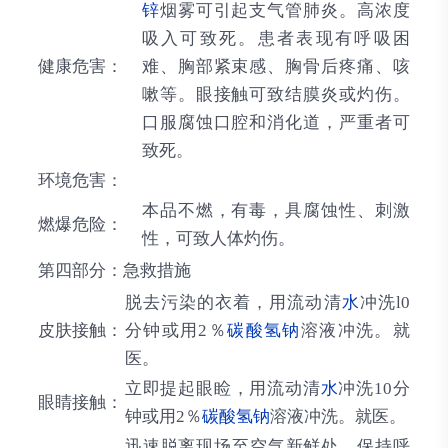
锌
烟雾可引起支气管肺炎。高浓度
吸入可致死。患者表现有呼吸困
健康危害：
难、胸部紧束感、胸骨后疼痛、咳
嗽等。眼接触可致结膜炎或灼伤。
口服腐蚀口腔和消化道，严重者可
致死。
环境危害：
本品不燃，有毒，具腐蚀性、刺激
燃爆危险：
性，可致人体灼伤。
第四部分：急救措施
脱去污染的衣着，用流动清
水
冲洗l0
皮肤接触：
分钟或用2％
碳酸氢钠
溶液冲洗。就
医。
立即提起眼睑，用流动清
水
冲洗10分
眼睛接触：
钟或用2％
碳酸氢钠
溶液冲洗。就医。
迅速脱离现场至空气新鲜处。保持呼