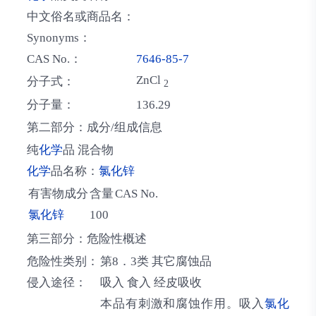
中文俗名或商品名：
Synonyms：
CAS No.：
7646-85-7
ZnCl
分子式：
2
分子量：
136.29
第二部分：成分/组成信息
纯
化学
品 混合物
化学
品名称：
氯化锌
有害物成分
含量
CAS No.
氯化锌
100
第三部分：危险性概述
危险性类别：
第8．3类 其它腐蚀品
侵入途径：
吸入 食入 经皮吸收
本品有刺激和腐蚀作用。吸入
氯化