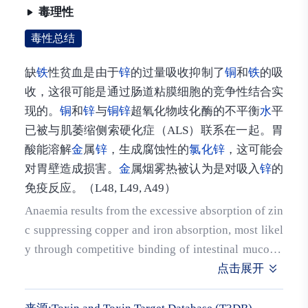
毒理性
n, heart, and pancreas. In the bloodstream zinc is fou
nd bound to carbonic anhydrase in erythrocytes, as
毒性总结
well as bound to albumin, _2-macroglobulin, and am
缺
铁
性贫血是由于
锌
的过量吸收抑制了
铜
和
铁
的吸
ino acids in the the plasma. Albumin and amino acid
收，这很可能是通过肠道粘膜细胞的竞争性结合实
bound zinc can diffuse across tissue membranes. Zin
现的。
铜
和
锌
与
铜
锌
超氧化物歧化酶的不平衡
水
平
c is excreted in the urine and faeces. (L49)
已被与肌萎缩侧索硬化症（ALS）联系在一起。胃
酸能溶解
金
属
锌
，生成腐蚀性的
氯化锌
，这可能会
对胃壁造成损害。
金
属烟雾热被认为是对吸入
锌
的
免疫反应。（L48, L49, A49）
Anaemia results from the excessive absorption of zin
c suppressing copper and iron absorption, most likel
y through competitive binding of intestinal mucosal
cells. Unbalanced levels of copper and zinc binding t
点击展开
o Cu,Zn-superoxide dismutase has been linked to am
yotrophic lateral sclerosis (ALS). Stomach acid disso