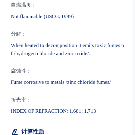
自燃温度：
Not flammable (USCG, 1999)
分解：
When heated to decomposition it emits toxic fumes o
f /hydrogen chloride and zinc oxide/.
腐蚀性：
Fume corrosive to metals /zinc chloride fumes/
折光率：
INDEX OF REFRACTION: 1.681; 1.713
计算性质