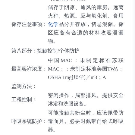
储存于阴凉、通风的库房。远离
火种、热源。应与氧化剂、食用
储存注意事项：
化学
品分开存放，切忌混储。储
区应备有合适的材料收容泄漏
物。
第八部分：接触控制/个体防护
中国MAC：未制定标准苏联
最高容许浓度：
MAC：：未制定标准美国TWA：
OSHA 1mg[烟尘]／m3；A
监测方法：
密闭操作，局部排风。提供安全
工程控制：
淋浴和洗眼设备。
可能接触其粉尘时，应该佩带防
呼吸系统防护：
毒面具。必要时佩带自给式呼吸
器。