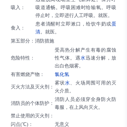
吸入：
吸道通畅。呼吸困难时给输氧。呼吸
停止时，立即进行人工呼吸。就医。
患者清醒时立即漱口，给饮牛奶或
蛋
食入：
清
。就医。
第五部分：消防措施
受高热分解产生有毒的腐蚀
危险特性：
性气体。遇
水
迅速分解，放
出白色烟雾。
有害燃烧产物：
氯化氢
雾状
水
、火场周围可用的灭
灭火方法及灭火剂：
火介质。
消防人员必须穿全身防火防
消防员的个体防护：
毒服，在上风向灭火。
禁止使用的灭火剂：
闪点(℃)：
无意义