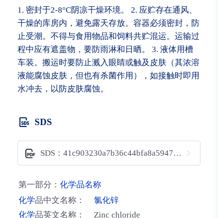
1. 密封于2-8°C阴凉干燥环境。 2. 应贮存在通风、
干燥的库房内，避免露天存放。容器必须密封，防
止受潮。不得与食用物品和饲料共贮混运。运输过
程中应有遮盖物，要防雨淋和日晒。 3. 液体用槽
车装。搬运时要防止溅入眼睛或触及皮肤（其浓溶
液能腐蚀皮肤，但也有杀菌作用），如接触时即用
水冲去，以防皮肤腐蚀。
SDS
SDS：41c903230a7b36c44bfa8a5947e5b9d6
第一部分：
化学品名称
化学
品中文名称：
氯化锌
化学
品英文名称：
Zinc chloride