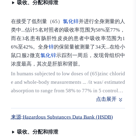
吸收、分配和排泄
在接受了低剂量（65）
氯化锌
并进行全身测量的人
类中...估计5名对照者的吸收率范围为58%至77%，
而在3名患有肠肝性皮炎的患者中吸收率范围为1
6%至42%。全身
锌
的保留量被测量了34天...在给小
鼠口服2微克
氯化锌
示踪剂一周后，发现骨组织中
浓度最高，其次是肝脏和肾脏。
In humans subjected to low doses of (65)zinc chlorid
e and whole-body measurements ... /it was/ estimated
absorption to range from 58% to 77% in 5 controls, a
nd from 16% to 42% in 3 patients suffering from acr
点击展开
odermatitis enterohepatica. The whole-body zinc ret
ention was measured for 34 days ... One week after o
来源:Hazardous Substances Data Bank (HSDB)
ral tracer dose of 2 ug zinc chloride to mice, the high
吸收、分配和排泄
est concentrations were found in bone tissue followe