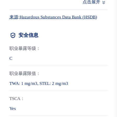
zinc chloride was about 20%. Urinary excretion for t
点击展开
he same period was well below 5% of the dose in bot
h species ... Biliary excretion of zinc in rats was foun
来源:Hazardous Substances Data Bank (HSDB)
d to be 4% over a period of 48 hr following a single i
v dose of 0.1 mg (65)zinc chloride.
安全信息
职业暴露等级：
C
职业暴露限值：
TWA: 1 mg/m3, STEL: 2 mg/m3
TSCA：
Yes