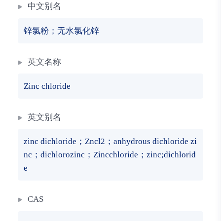
中文别名
锌氯粉；无水氯化锌
英文名称
Zinc chloride
英文别名
zinc dichloride；Zncl2；anhydrous dichloride zi
nc；dichlorozinc；Zincchloride；zinc;dichlorid
e
CAS