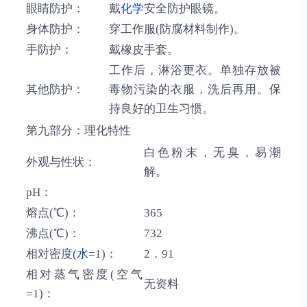
眼睛防护：
戴
化学
安全防护眼镜。
身体防护：
穿工作服(防腐材料制作)。
手防护：
戴橡皮手套。
工作后，淋浴更衣。单独存放被
其他防护：
毒物污染的衣服，洗后再用。保
持良好的卫生习惯。
第九部分：理化特性
白色粉末，无臭，易潮
外观与性状：
解。
pH：
熔点(℃)：
365
沸点(℃)：
732
相对密度(
水
=1)：
2．91
相对蒸气密度(空气
无资料
=1)：