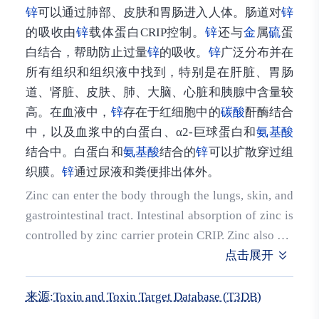
锌
可以通过肺部、皮肤和胃肠进入人体。肠道对
锌
的吸收由
锌
载体蛋白CRIP控制。
锌
还与
金
属
硫
蛋
白结合，帮助防止过量
锌
的吸收。
锌
广泛分布并在
所有组织和组织液中找到，特别是在肝脏、胃肠
道、肾脏、皮肤、肺、大脑、心脏和胰腺中含量较
高。在血液中，
锌
存在于红细胞中的
碳酸
酐酶结合
中，以及血浆中的白蛋白、α2-巨球蛋白和
氨基酸
结合中。白蛋白和
氨基酸
结合的
锌
可以扩散穿过组
织膜。
锌
通过尿液和粪便排出体外。
Zinc can enter the body through the lungs, skin, and
gastrointestinal tract. Intestinal absorption of zinc is
controlled by zinc carrier protein CRIP. Zinc also bin
ds to metallothioneins, which help prevent absorptio
点击展开
n of excess zinc. Zinc is widely distributed and foun
d in all tissues and tissues fluids, concentrating in th
来源:Toxin and Toxin Target Database (T3DB)
e liver, gastrointestinal tract, kidney, skin, lung, brai