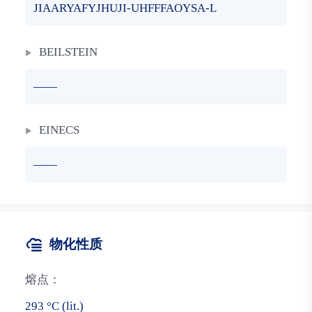
JIAARYAFYJHUJI-UHFFFAOYSA-L
BEILSTEIN
——
EINECS
——
物化性质
熔点：
293 °C (lit.)