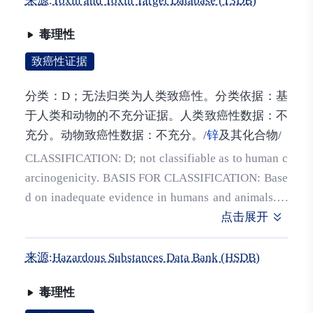
来源:Toxin and Toxin Target Database (T3DB)
lves metallic zinc to give corrosive zinc chloride, wh
毒理性
ich can cause damage to the stomach lining. Metal fu
me fever is thought to be an immune response to inh
致癌性证据
aled zinc. (L48, L49, A49)
分类：D；无法归类为人类致癌性。分类依据：基
于人类和动物的不充分证据。人类致癌性数据：不
充分。动物致癌性数据：不充分。/
锌
及其化合物/
CLASSIFICATION: D; not classifiable as to human c
arcinogenicity. BASIS FOR CLASSIFICATION: Base
d on inadequate evidence in humans and animals. H
UMAN CARCINOGENICITY DATA: Inadequate. AN
点击展开
IMAL CARCINOGENICITY DATA: Inadequate. /Zin
c and compounds/
来源:Hazardous Substances Data Bank (HSDB)
毒理性