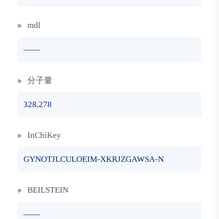
mdl
——
分子量
328.278
InChiKey
GYNOTJLCULOEIM-XKRJZGAWSA-N
BEILSTEIN
——