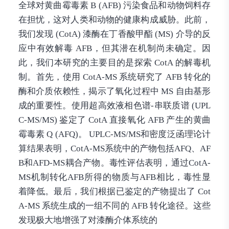
全球对黄曲霉毒素 B (AFB) 污染食品和动物饲料存
在担忧，这对人类和动物的健康构成威胁。此前，
我们发现 (CotA) 漆酶在丁香酸甲酯 (MS) 介导的反
应中有效解毒 AFB，但其潜在机制尚未确定。因
此，我们本研究的主要目的是探索 CotA 的解毒机
制。首先，使用 CotA-MS 系统研究了 AFB 转化的
酶和介质依赖性，揭示了氧化过程中 MS 自由基形
成的重要性。使用超高效液相色谱-串联质谱 (UPL
C-MS/MS) 鉴定了 CotA 直接氧化 AFB 产生的黄曲
霉毒素 Q (AFQ)。 UPLC-MS/MS和密度泛函理论计
算结果表明，CotA-MS系统中的产物包括AFQ、AF
B和AFD-MS耦合产物。毒性评估表明，通过CotA-
MS机制转化AFB所得的物质与AFB相比，毒性显
着降低。最后，我们根据已鉴定的产物提出了 Cot
A-MS 系统生成的一组不同的 AFB 转化途径。这些
发现极大地增强了对漆酶介体系统的