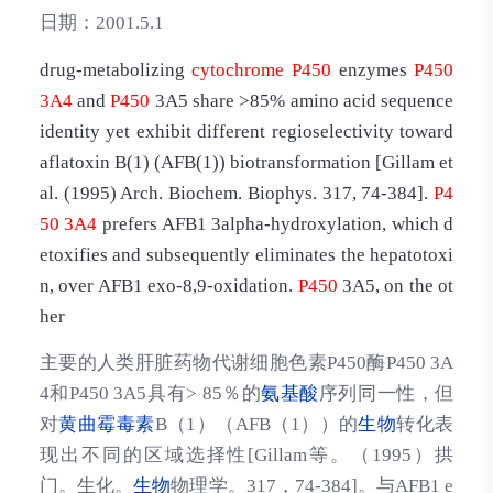
日期：
2001.5.1
drug-metabolizing
cytochrome
P450
enzymes
P450
3A4
and
P450
3A5 share >85% amino acid sequence
identity yet exhibit different regioselectivity toward
aflatoxin B(1) (AFB(1)) biotransformation [Gillam et
al. (1995) Arch. Biochem. Biophys. 317, 74-384].
P4
50
3A4
prefers AFB1 3alpha-hydroxylation, which d
etoxifies and subsequently eliminates the hepatotoxi
n, over AFB1 exo-8,9-oxidation.
P450
3A5, on the ot
her
主要的人类肝脏药物代谢细胞色素P450酶P450 3A
4和P450 3A5具有> 85％的
氨基酸
序列同一性，但
对
黄曲霉毒素
B（1）（AFB（1））的
生物
转化表
现出不同的区域选择性[Gillam等。（1995）拱
门。生化。
生物
物理学。317，74-384]。与AFB1 e