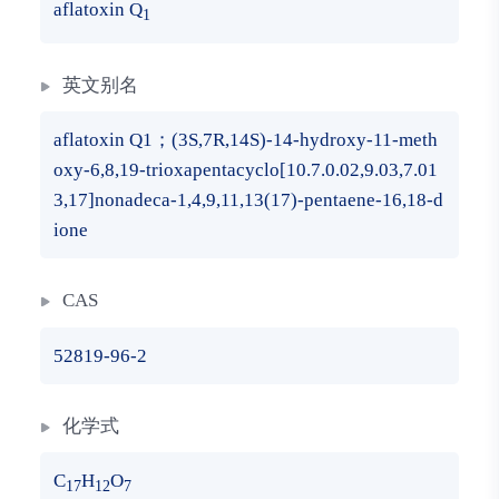
aflatoxin Q
1
英文别名
aflatoxin Q1；(3S,7R,14S)-14-hydroxy-11-meth
oxy-6,8,19-trioxapentacyclo[10.7.0.02,9.03,7.01
3,17]nonadeca-1,4,9,11,13(17)-pentaene-16,18-d
ione
CAS
52819-96-2
化学式
C
H
O
17
12
7