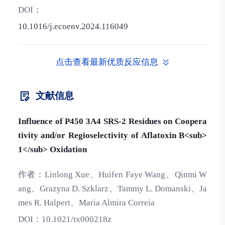
DOI：
10.1016/j.ecoenv.2024.116049
点击查看最新优质反应信息
文献信息
Influence of P450 3A4 SRS-2 Residues on Coopera
tivity and/or Regioselectivity of Aflatoxin B<sub>
1</sub> Oxidation
作者：
Linlong Xue、Huifen Faye Wang、Qinmi W
ang、Grazyna D. Szklarz、Tammy L. Domanski、Ja
mes R. Halpert、Maria Almira Correia
DOI：
10.1021/tx000218z