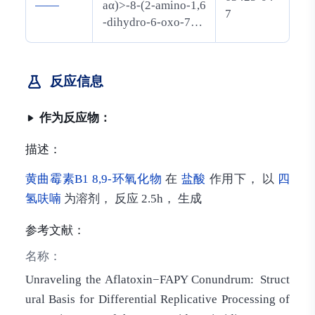
——
aα)>-8-(2-amino-1,6
7
-dihydro-6-oxo-7H-
purin-7-yl)-2,3-6a,8,
9,9a-hexahydro-9-h
ydroxy-4-methoxyc
反应信息
yclopenta
furo<3',2':
4,5>furo<2,3-h><1
作为反应物：
>benzopyran-1,11-d
ione
描述：
黄曲霉素B1 8,9-环氧化物
在
盐酸
作用下， 以
四
氢呋喃
为溶剂， 反应 2.5h， 生成
参考文献：
名称：
Unraveling the Aflatoxin−FAPY Conundrum: Struct
ural Basis for Differential Replicative Processing of