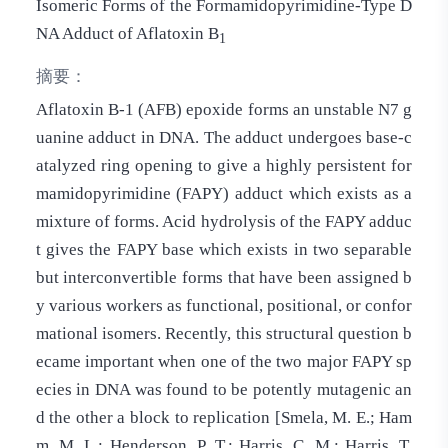
Isomeric Forms of the Formamidopyrimidine-Type D
NA Adduct of Aflatoxin B
1
摘要：
Aflatoxin B-1 (AFB) epoxide forms an unstable N7 g
uanine adduct in DNA. The adduct undergoes base-c
atalyzed ring opening to give a highly persistent for
mamidopyrimidine (FAPY) adduct which exists as a
mixture of forms. Acid hydrolysis of the FAPY adduc
t gives the FAPY base which exists in two separable
but interconvertible forms that have been assigned b
y various workers as functional, positional, or confor
mational isomers. Recently, this structural question b
ecame important when one of the two major FAPY sp
ecies in DNA was found to be potently mutagenic an
d the other a block to replication [Smela, M. E.; Ham
m, M. L.; Henderson, P. T.; Harris, C. M.; Harris, T.