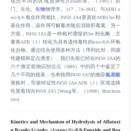
现出不同的区域选择性[Gillam等。（1995）拱
门。生化。
生物
物理学。317，74-384]。与AFB1 e
xo-8,9-氧化作用相比，P450 3A4更喜欢AFB13α-羟
基化作用，该作用可解毒并随后消除肝毒素。另一
方面，P450 3A5是一种相对缓慢的3α-羟化酶，主
要将AFB（1）转化为具有遗传毒性的exo-8,9-环氧
化合物。通过结合使用多种方法（序列比对，同源
性建模和定点诱变），我们先前已经在P450 3A4的
六个推定底物识别位点（SRS）中的四个中鉴定了
几个不同的残基，当单独用P450 3A5的相应
氨基酸
替换时，导致特征性P450 3A4 AFB（1）区域选择
性显着转向P450 3A5 [Wang等。（1998）Biochem
istry
Kinetics and Mechanism of Hydrolysis of Aflatoxi
n B<sub>1</sub> <i>exo</i>-8,9-Epoxide and Rea