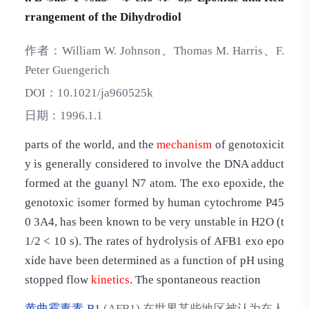
rrangement of the Dihydrodiol
作者：
William W. Johnson、Thomas M. Harris、F.
Peter Guengerich
DOI：
10.1021/ja960525k
日期：
1996.1.1
parts of the world, and the
mechanism
of genotoxicit
y is generally considered to involve the DNA adduct
formed at the guanyl N7 atom. The exo epoxide, the
genotoxic isomer formed by human cytochrome P45
0 3A4, has been known to be very unstable in H2O (t
1/2 < 10 s). The rates of hydrolysis of AFB1 exo epo
xide have been determined as a function of pH using
stopped flow
kinetics
. The spontaneous reaction
黄曲霉毒素 B1
(AFB1) 在世界某些地区被认为在人