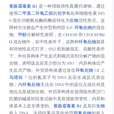
黄曲霉毒素 B1
是一种强致癌性真菌代谢物，通过
使用
二甲基二环氧乙烷
的
化学
氧化和细胞色素 P45
0 混合功能氧化酶的酶促转化为
生物
活性形式。这
两种方法都会产生外型和内型 8,9-
环氧化物
的混合
物。
甲醇
分解研究表明，在 CH3OH 和 CH3OH/
H2
O
混合物中，在中性条件下，这两种
环氧化物
都具
有排他性反式打开；SN2 机制被假定。在酸性条件
下，外向异构体产生反式和顺式溶剂分解产物的混
合物，表明该反应至少部分为 SN1；内异构体仅产
生反式产物。外切异构体通过攻击
环氧化物
C8 上
鸟嘌呤
7 位的氮原子与 DNA 反应生成反式加合
物；内
环氧化物
无法在 DNA 中的该位点或任何其
他位点形成加合物。外切异构体在使用鼠伤寒沙门
氏菌的碱基对回复试验中具有强致突变性；内异构
体基本上是非诱变的。
黄曲霉毒素 B1
及其衍
生物
嵌入 DNA。这些结果与其中外型
环氧化物
的嵌入