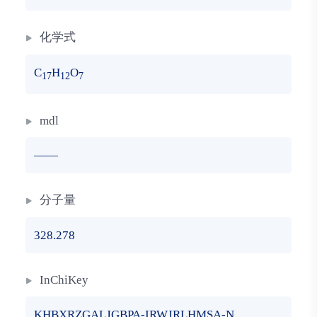
化学式
C
H
O
17
12
7
mdl
——
分子量
328.278
InChiKey
KHBXRZGALJGBPA-IRWJRLHMSA-N