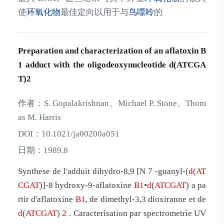
使
环氧化物
最佳定向以用于与
鸟嘌呤
的
Preparation and characterization of an aflatoxin B
1 adduct with the oligodeoxynucleotide d(ATCGA
T)2
作者：
S. Gopalakrishnan、Michael P. Stone、Thom
as M. Harris
DOI：
10.1021/ja00200a051
日期：
1989.8
Synthese de l'adduit dihydro-8,9 [N 7 -guanyl-(
d
(
AT
CGAT
)]-8 hydroxy-9-aflatoxine
B1
•
d
(
ATCGAT
) a pa
rtir d'aflatoxine
B1
, de dimethyl-3,3 dioxiranne et de
d
(
ATCGAT
)
2
. Caracterisation par spectrometrie UV