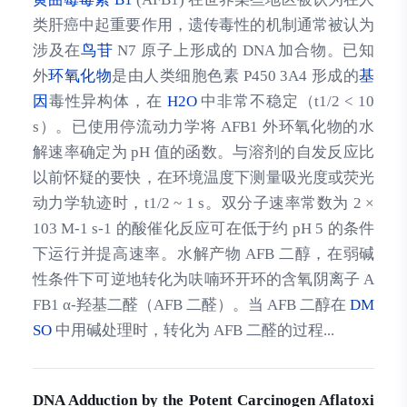
类肝癌中起重要作用，遗传毒性的机制通常被认为
涉及在
鸟苷
N7 原子上形成的 DNA 加合物。已知
外
环氧化物
是由人类细胞色素 P450 3A4 形成的
基
因
毒性异构体，在
H2O
中非常不稳定（t1/2 < 10
s）。已使用停流动力学将 AFB1 外环氧化物的水
解速率确定为 pH 值的函数。与溶剂的自发反应比
以前怀疑的要快，在环境温度下测量吸光度或荧光
动力学轨迹时，t1/2 ~ 1 s。双分子速率常数为 2 ×
103 M-1 s-1 的酸催化反应可在低于约 pH 5 的条件
下运行并提高速率。水解产物 AFB 二醇，在弱碱
性条件下可逆地转化为呋喃环开环的含氧阴离子 A
FB1 α-羟基二醛（AFB 二醛）。当 AFB 二醇在
DM
SO
中用碱处理时，转化为 AFB 二醛的过程...
DNA Adduction by the Potent Carcinogen Aflatoxi