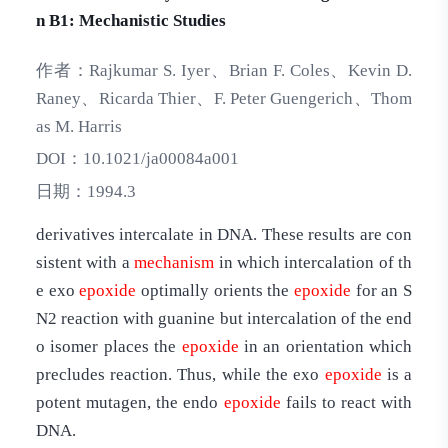
n B1: Mechanistic Studies
作者：
Rajkumar S. Iyer、Brian F. Coles、Kevin D.
Raney、Ricarda Thier、F. Peter Guengerich、Thom
as M. Harris
DOI：
10.1021/ja00084a001
日期：
1994.3
derivatives intercalate in DNA. These results are con
sistent with a
mechanism
in which intercalation of th
e exo
epoxide
optimally orients the
epoxide
for an S
N2 reaction with guanine but intercalation of the end
o isomer places the
epoxide
in an orientation which
precludes reaction. Thus, while the exo
epoxide
is a
potent mutagen, the endo
epoxide
fails to react with
DNA.