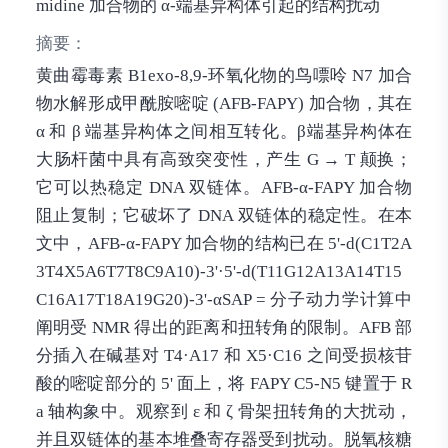
midine 加合物的 α-端基异构体引起的结构扰动
摘要：
黄曲霉毒素 B1exo-8,9-环氧化物的鸟嘌呤 N7 加合
物水解形成甲酰胺嘧啶 (AFB-FAPY) 加合物，其在
α 和 β 端基异构体之间相互转化。β端基异构体在
大肠杆菌中具有高致突变性，产生 G → T 颠换；
它可以热稳定 DNA 双链体。AFB-α-FAPY 加合物
阻止复制；它破坏了 DNA 双链体的稳定性。在本
文中，AFB-α-FAPY 加合物的结构已在 5'-d(C1T2A
3T4X5A6T7T8C9A10)-3'·5'-d(T11G12A13A14T15
C16A17T18A19G20)-3'-αSAP = 分子动力学计算中
阐明受 NMR 得出的距离和扭转角的限制。AFB 部
分插入在碱基对 T4·A17 和 X5·C16 之间受损核苷
酸的嘧啶部分的 5' 面上，将 FAPY C5-N5 键置于 R
a 轴构象中。观察到 ε 和 ζ 骨架扭转角的大扰动，
并且双链体的基本堆叠寄存器受到扰动。脱氧核糖