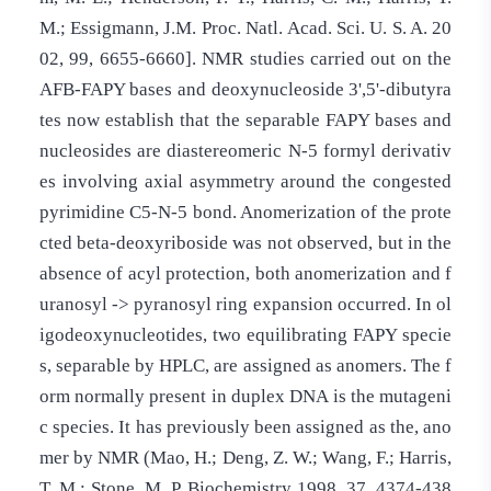
M.; Essigmann, J.M. Proc. Natl. Acad. Sci. U. S. A. 20
02, 99, 6655-6660]. NMR studies carried out on the
AFB-FAPY bases and deoxynucleoside 3',5'-dibutyra
tes now establish that the separable FAPY bases and
nucleosides are diastereomeric N-5 formyl derivativ
es involving axial asymmetry around the congested
pyrimidine C5-N-5 bond. Anomerization of the prote
cted beta-deoxyriboside was not observed, but in the
absence of acyl protection, both anomerization and f
uranosyl -> pyranosyl ring expansion occurred. In ol
igodeoxynucleotides, two equilibrating FAPY specie
s, separable by HPLC, are assigned as anomers. The f
orm normally present in duplex DNA is the mutageni
c species. It has previously been assigned as the, ano
mer by NMR (Mao, H.; Deng, Z. W.; Wang, F.; Harris,
T. M.; Stone, M. P. Biochemistry 1998, 37, 4374-438