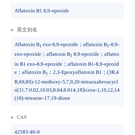
Aflatoxin B1 8,9-epoxide
英文别名
Aflatoxin B
exo-8,9-epoxide；aflatoxin B
-8,9-
1
1
exo-epoxide；aflatoxin B
8,9-epoxide；aflatox
1
in B1 exo-8,9-epoxide；aflatoxin B1-8,9-epoxid
e；aflatoxin B
；2,3-Epoxyaflatoxin B1；(3R,4
1
R,6S,8S)-12-methoxy-5,7,9,20-tetraoxahexacycl
o[11.7.0.02,10.03,8.04,6.014,18]icosa-1,10,12,14
(18)-tetraene-17,19-dione
CAS
42583-46-0