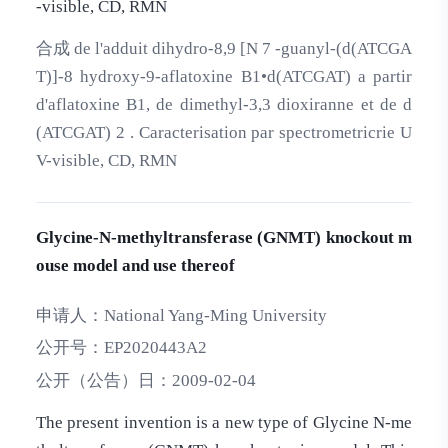
-visible, CD, RMN
合成 de l'adduit dihydro-8,9 [N 7 -guanyl-(d(ATCGA
T)]-8 hydroxy-9-aflatoxine B1•d(ATCGAT) a partir
d'aflatoxine B1, de dimethyl-3,3 dioxiranne et de d
(ATCGAT) 2 . Caracterisation par spectrometricrie U
V-visible, CD, RMN
Glycine-N-methyltransferase (GNMT) knockout m
ouse model and use thereof
申请人：
National Yang-Ming University
公开号：
EP2020443A2
公开（公告）日：
2009-02-04
The present invention is a new type of Glycine N-me