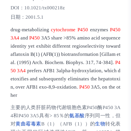
DOI：
10.1021/tx000218z
日期：
2001.5.1
drug-metabolizing
cytochrome
P450
enzymes
P450
3A4
and
P450
3A5 share >85% amino acid sequence
identity yet exhibit different regioselectivity toward
aflatoxin B(1) (AFB(1)) biotransformation [Gillam et
al. (1995) Arch. Biochem. Biophys. 317, 74-384].
P4
50
3A4
prefers AFB1 3alpha-hydroxylation, which d
etoxifies and subsequently eliminates the hepatotoxi
n, over AFB1 exo-8,9-oxidation.
P450
3A5, on the ot
her
主要的人类肝脏药物代谢细胞色素P450酶P450 3A
4和P450 3A5具有> 85％的
氨基酸
序列同一性，但
对
黄曲霉毒素
B（1）（AFB（1））的
生物
转化表