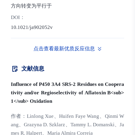
方向转变为平行于
DOI：
10.1021/ja902052v
点击查看最新优质反应信息
文献信息
Influence of P450 3A4 SRS-2 Residues on Coopera
tivity and/or Regioselectivity of Aflatoxin B<sub>
1</sub> Oxidation
作者：
Linlong Xue、Huifen Faye Wang、Qinmi W
ang、Grazyna D. Szklarz、Tammy L. Domanski、Ja
mes R. Halpert、Maria Almira Correia