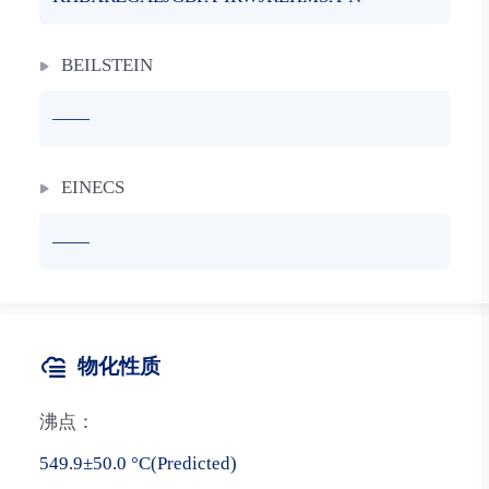
BEILSTEIN
——
EINECS
——
物化性质
沸点：
549.9±50.0 °C(Predicted)