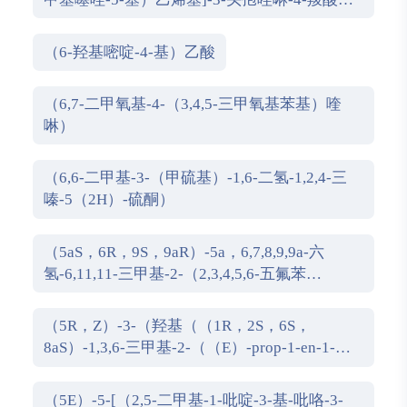
苯甲基酯
（6-羟基嘧啶-4-基）乙酸
（6,7-二甲氧基-4-（3,4,5-三甲氧基苯基）喹
啉）
（6,6-二甲基-3-（甲硫基）-1,6-二氢-1,2,4-三
嗪-5（2H）-硫酮）
（5aS，6R，9S，9aR）-5a，6,7,8,9,9a-六
氢-6,11,11-三甲基-2-（2,3,4,5,6-五氟苯
基）-6，9-甲基-4H-[1,2,4]三唑[3,4-c][1,4]苯并
恶嗪四氟硼酸酯
（5R，Z）-3-（羟基（（1R，2S，6S，
8aS）-1,3,6-三甲基-2-（（E）-prop-1-en-1-
yl）-1,2,4a，5,6,7,8,8a-八氢萘-1-基）亚甲
基）-5-（羟甲基）-1-甲基吡咯烷-2,4-二酮
（5E）-5-[（2,5-二甲基-1-吡啶-3-基-吡咯-3-