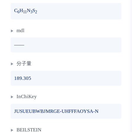
C
H
N
S
6
11
3
2
mdl
——
分子量
189.305
InChiKey
JUSUEUBWBJMRGE-UHFFFAOYSA-N
BEILSTEIN