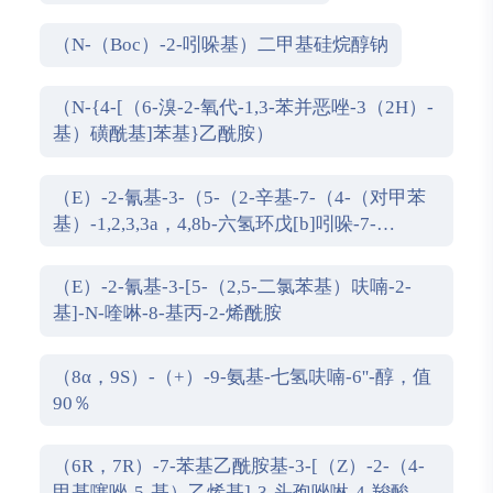
（N-（Boc）-2-吲哚基）二甲基硅烷醇钠
（N-{4-[（6-溴-2-氧代-1,3-苯并恶唑-3（2H）-
基）磺酰基]苯基}乙酰胺）
（E）-2-氰基-3-（5-（2-辛基-7-（4-（对甲苯
基）-1,2,3,3a，4,8b-六氢环戊[b]吲哚-7-
基）-2H-苯并[d][1,2,3]三唑-4-基）噻吩-2-基）
丙烯酸
（E）-2-氰基-3-[5-（2,5-二氯苯基）呋喃-2-
基]-N-喹啉-8-基丙-2-烯酰胺
（8α，9S）-（+）-9-氨基-七氢呋喃-6''-醇，值
90％
（6R，7R）-7-苯基乙酰胺基-3-[（Z）-2-（4-
甲基噻唑-5-基）乙烯基]-3-头孢唑啉-4-羧酸二