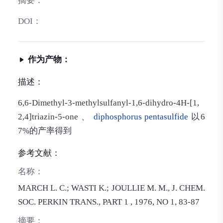
摘要：
DOI：
作为产物：
描述：
6,6-Dimethyl-3-methylsulfanyl-1,6-dihydro-4H-[1,
2,4]triazin-5-one 、
diphosphorus pentasulfide
以6
7%的产率得到
参考文献：
名称：
MARCH L. C.; WASTI K.; JOULLIE M. M., J. CHEM.
SOC. PERKIN TRANS., PART 1
, 1976, NO 1, 83-87
摘要：