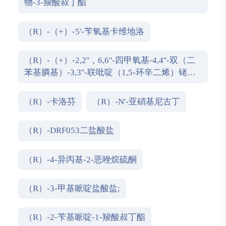
物-3-羧酸叔丁酯
（R）-（+）-5'-苄氧基卡维地洛
（R）-（+）-2,2''，6,6''-四甲氧基-4,4''-双（二
苯基膦基）-3,3''-联吡啶（1,5-环辛二烯）铑
（I）四氟硼酸盐
（R）-卡洛芬
（R）-N'-亚硝基尼古丁
（R）-DRF053二盐酸盐
（R）-4-异丙基-2-恶唑烷硫酮
（R）-3-甲基哌啶盐酸盐;
（R）-2-苄基哌啶-1-羧酸叔丁酯