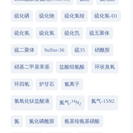
硫化硒
硫化物
硫化氢铵
硫化氢-D1
硫化氢
硫化氢
硫化氘
硫五聚体
硫二聚体
Sulfur-36
硫35
硝酰胺
硝基二甲基苯基
盐酸组氨酸
环状臭氧
环四氧
炉甘石
氰离子
氯氧化钛盐酸液
氮气-15N2
14
氮气-
N
2
氮
氮化磷酰胺
氨基铵氨基磺酸