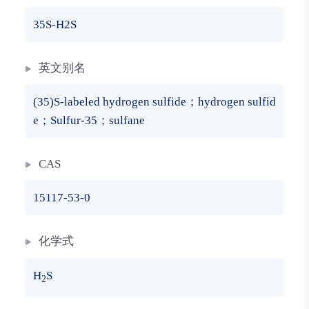
35S-H2S
英文别名
(35)S-labeled hydrogen sulfide；hydrogen sulfid
e；Sulfur-35；sulfane
CAS
15117-53-0
化学式
H
S
2