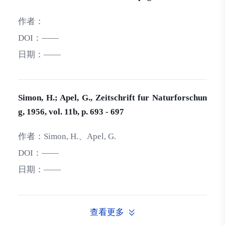
作者：
DOI：
——
日期：
——
Simon, H.; Apel, G., Zeitschrift fur Naturforschun
g, 1956, vol. 11b, p. 693 - 697
作者：
Simon, H.、Apel, G.
DOI：
——
日期：
——
查看更多