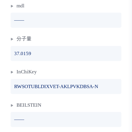
mdl
——
分子量
37.0159
InChiKey
RWSOTUBLDIXVET-AKLPVKDBSA-N
BEILSTEIN
——