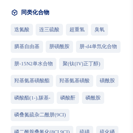
同类化合物
迭氮酸
连三硫酸
超重氢
臭氧
膦基自由基
肼磺酰胺
肼-d4单氘化合物
肼-15N2单水合物
聚(钛(IV)正丁醇)
羟基氨基磺酸酯
羟基氨基磺酸
磺酰胺
磷酸酯(1-),羰基-
磷酸酐
磷酰胺
磷叠氮硫杂二酰肼(9CI)
磷二酰胺叠氮化(8CI,9CI)
硫磺
硫化硒