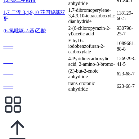
1,8-萘二甲酸酐
81-84-5
anhydride
1,7-dibromoperylene-
1,7-二溴-3,4,9,10-苝四羧基双
118129-
3,4,9,10-tetracarboxylic
60-5
酐
dianhydride
2-(6-chloropyrazin-2-
930798-
(6-氯吡嗪-2-基)乙酸
yl)acetic acid
25-7
Ethyl 6-
1089681-
——
iodobenzofuran-2-
88-8
carboxylate
4-Pyridinecarboxylic
1269293-
——
acid, 2-amino-3-bromo-
41-5
(Z)-but-2-enoic
——
623-68-7
anhydride
trans-crotonic
——
623-68-7
anhydride