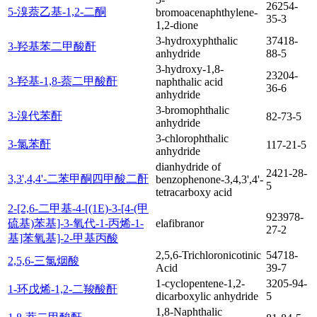
26254-
5-溴萘乙基-1,2-二酮
bromoacenaphthylene-
35-3
1,2-dione
3-hydroxyphthalic
37418-
3-羟基苯二甲酸酐
anhydride
88-5
3-hydroxy-1,8-
23204-
3-羟基-1,8-萘二甲酸酐
naphthalic acid
36-6
anhydride
3-bromophthalic
3-溴代苯酐
82-73-5
anhydride
3-chlorophthalic
3-氯苯酐
117-21-5
anhydride
dianhydride of
2421-28-
3,3',4,4'-二苯甲酮四甲酸二酐
benzophenone-3,4,3',4'-
5
tetracarboxy acid
2-[2,6-二甲基-4-[(1E)-3-[4-(甲
923978-
硫基)苯基]-3-氧代-1-丙烯-1-
elafibranor
27-2
基]苯氧基]-2-甲基丙酸
2,5,6-Trichloronicotinic
54718-
2,5,6-三氯烟酸
Acid
39-7
1-cyclopentene-1,2-
3205-94-
1-环戊烯-1,2-二羧酸酐
dicarboxylic anhydride
5
1,8-Naphthalic