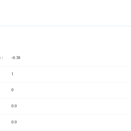
)：
-0.38
1
0
0.0
：
0.0