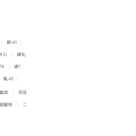
膦-d3
CI)
磷化
78
硒7
氨-d3
氮烷
四亚
硫酸铵
二