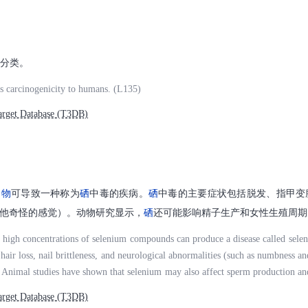
ng disulfide bridges. Inorganic forms of selenium appear to react with tissue th
ation of reactive oxygen species and causing damage by oxidative stress. (L619)
法分类。
 its carcinogenicity to humans. (L135)
rget Database (T3DB)
合物
可导致一种称为
硒
中毒的疾病。
硒
中毒的主要症状包括脱发、指甲变
他奇怪的感觉）。动物研究显示，
硒
还可能影响精子生产和女性生殖周期
 high concentrations of selenium compounds can produce a disease called sele
e hair loss, nail brittleness, and neurological abnormalities (such as numbness a
). Animal studies have shown that selenium may also affect sperm production an
rget Database (T3DB)