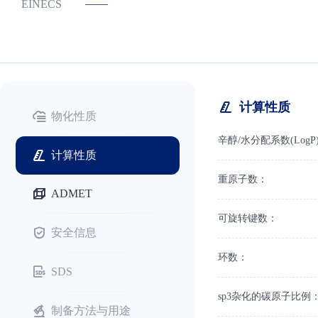
——
EINECS
计算性质
物化性质
辛醇/水分配系数(LogP
计算性质
重原子数：
ADMET
可旋转键数：
安全信息
环数：
SDS
sp3杂化的碳原子比例
制备方法与用途