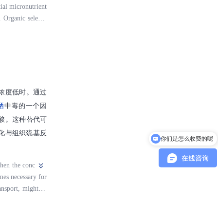
tial micronutrient
. Organic seleniu
ate hydrogen sele
elenocysteinyl tR
l selenium is als
elenium compounds
浓度低时。通过
硒
中毒的一个因
酸。这种替代可
你们是怎么收费的呢
化与组织巯基反
可以开发票吗？
when the conc
ymes necessary for
ansport, might co
pears to randomly
lity of the protei