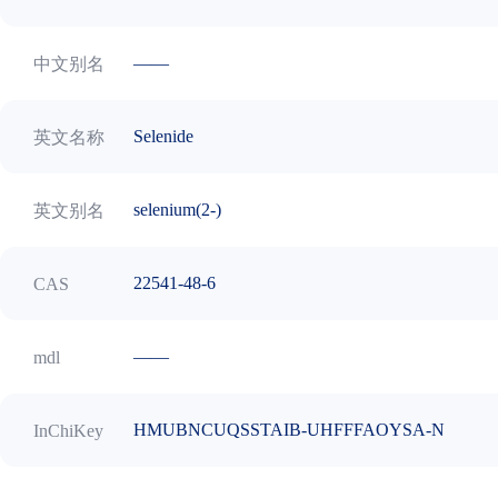
——
中文别名
Selenide
英文名称
selenium(2-)
英文别名
22541-48-6
CAS
——
mdl
HMUBNCUQSSTAIB-UHFFFAOYSA-N
InChiKey