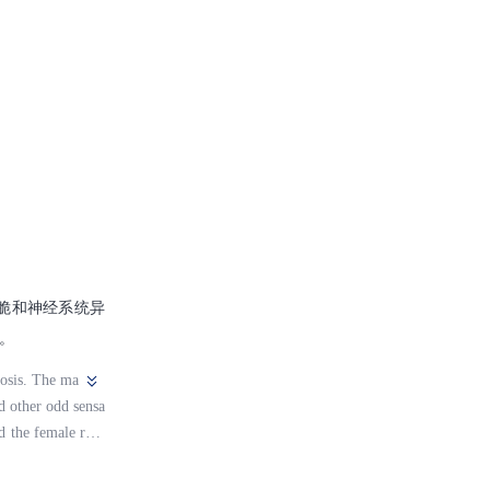
iols by redox cata
脆和神经系统异
。
nosis. The ma
nd other odd sensa
d the female repr