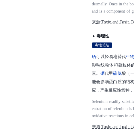
dermally. Once in the bod
and is a component of gl
m is first metabolized i
来源:Toxin and Toxin Ta
nide, which is either in
NA or excreted into the 
毒理性
o methylated before excr
毒性总结
may also be exhaled. (L
硒
可以轻易地替代
生
影响线粒体和微粒体
素。
硒
代甲
硫
氨
酸（
能会影响蛋白质的结
应，产生反应性氧种，
Selenium readily substit
entration of selenium is 
oxidative reactions in c
ntribute to acute selen
来源:Toxin and Toxin Ta
substitute for methionine