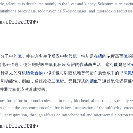
y, selenium is distributed mainly to the liver and kidney. Selenium is an essen
utathione peroxidase, iodothyronine 5'-deiodinases, and thioredoxin reductase
nto inorganic selenium. Inorganic selenium is reduced stepwise to the intermedi
rget Database (T3DB)
corporated into selenoproteins after being transformed to selenophosphate and s
urine after being transformed into methylated metabolites of selenide. Elementa
etion. Selenium is primarily eliminated in the urine and feces, but certain s
619)
物
分子中的
硫
，并在许多生化反应中替代
硫
，特别是在
硒
的浓度高而
硫
的
的电子传递，使细胞呼吸中氧化反应所需的巯基酶失活，这可能是急性
一种常见的有机
硒化合物
）似乎也可以随机地替代蛋白质合成中的甲
硫
氨
构和功能性，例如，通过改变二
硫
键。无机形式的
硒
似乎通过氧化还原催
并通过氧化应激造成损害。
utes for sulfur in biomolecules and in many biochemical reactions, especially 
high and the concentration of sulfur is low. Inactivation of the sulfhydryl enz
ellular respiration, through effects on mitochondrial and microsomal electron tr
ium toxicity. Selenomethionine (a common organic selenium compound) also ap
rget Database (T3DB)
 in protein synthesis. This substitution may affect the structure and functionabi