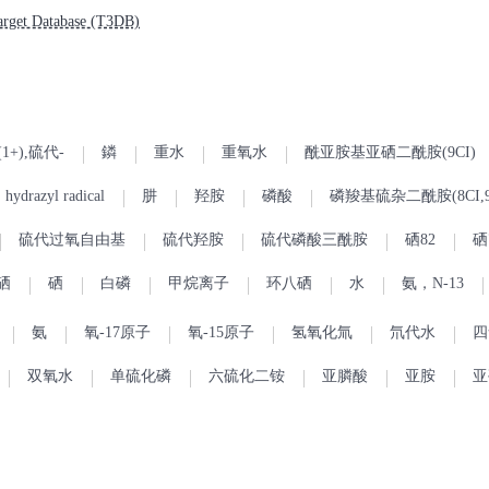
and coughing. (L619)
rget Database (T3DB)
1+),硫代-
鏻
重水
重氧水
酰亚胺基亚硒二酰胺(9CI)
hydrazyl radical
肼
羟胺
磷酸
磷羧基硫杂二酰胺(8CI,9
硫代过氧自由基
硫代羟胺
硫代磷酸三酰胺
硒82
硒
硒
硒
白磷
甲烷离子
环八硒
水
氨，N-13
氨
氧-17原子
氧-15原子
氢氧化氚
氘代水
四
双氧水
单硫化磷
六硫化二铵
亚膦酸
亚胺
亚