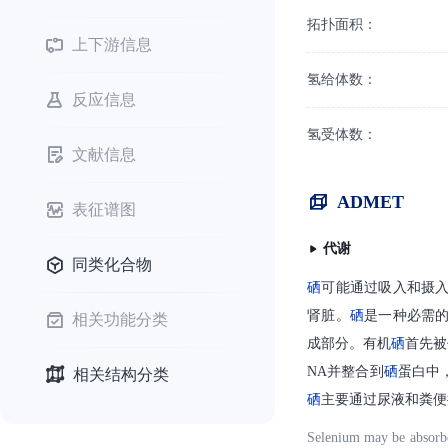
拓扑面积：
上下游信息
氢给体数：
反应信息
氢受体数：
文献信息
ADMET
表征谱图
代谢
同类化合物
硒
可能通过吸入和摄
肾脏。
硒
是一种必需
相关功能分类
成部分。有机
硒
首先被
NA并整合到
硒
蛋白中
相关结构分类
硒
主要通过尿液和粪便
Selenium may be absorbe