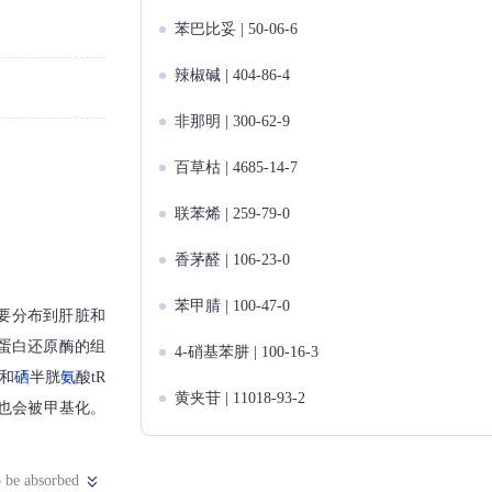
苯巴比妥 | 50-06-6
辣椒碱 | 404-86-4
非那明 | 300-62-9
百草枯 | 4685-14-7
联苯烯 | 259-79-0
香茅醛 | 106-23-0
苯甲腈 | 100-47-0
要分布到肝脏和
蛋白还原酶的组
4-硝基苯肼 | 100-16-3
和
硒
半胱
氨
酸tR
黄夹苷 | 11018-93-2
也会被甲基化。
 be absorbed