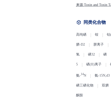
tion, bronchial spasms, 
来源:Toxin and Toxin Ta
同类化合物
高纯硒
铵
钴(
膦-D2
肼离子
氢
磷32
磷
5
硒(II)离子
14
氨-
N
氨-15N,d3
磷三硒化物
双膦
酮胺