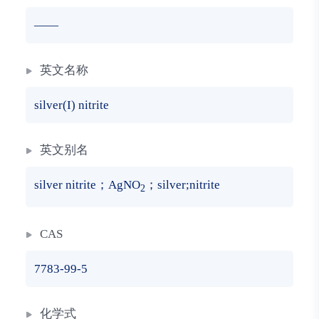
——
英文名称
silver(I) nitrite
英文别名
silver nitrite；AgNO
；silver;nitrite
2
CAS
7783-99-5
化学式