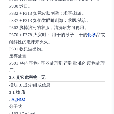
P330 漱口。
P332 + P313 如觉皮肤刺激：求医/就诊。
P337 + P313 如仍觉眼睛刺激：求医/就诊。
P362 脱掉沾污的衣服，清洗后方可再用。
P370 + P378 火灾时： 用干的砂子，干的
化学
品或
耐醇性的泡沫来灭火。
P391 收集溢出物。
废弃处置
P501 将内容物/ 容器处理到得到批准的废物处理
厂。
2.3 其它危害物 - 无
模块 3. 成分/组成信息
3.1 物 质
:
AgNO2
分子式
: 153.87 g/mol