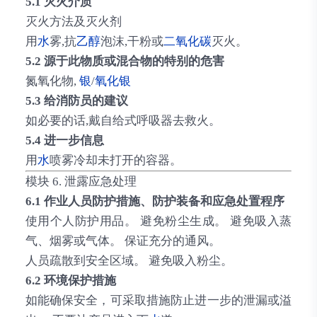
5.1 灭火介质
灭火方法及灭火剂
用
水
雾,抗
乙醇
泡沫,干粉或
二氧化碳
灭火。
5.2 源于此物质或混合物的特别的危害
氮氧化物,
银
/
氧化银
5.3 给消防员的建议
如必要的话,戴自给式呼吸器去救火。
5.4 进一步信息
用
水
喷雾冷却未打开的容器。
模块 6. 泄露应急处理
6.1 作业人员防护措施、防护装备和应急处置程序
使用个人防护用品。 避免粉尘生成。 避免吸入蒸
气、烟雾或气体。 保证充分的通风。
人员疏散到安全区域。 避免吸入粉尘。
6.2 环境保护措施
如能确保安全，可采取措施防止进一步的泄漏或溢