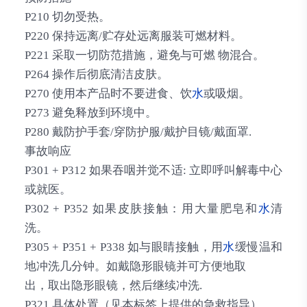
P210 切勿受热。
P220 保持远离/贮存处远离服装可燃材料。
P221 采取一切防范措施，避免与可燃 物混合。
P264 操作后彻底清洁皮肤。
P270 使用本产品时不要进食、饮
水
或吸烟。
P273 避免释放到环境中。
P280 戴防护手套/穿防护服/戴护目镜/戴面罩.
事故响应
P301 + P312 如果吞咽并觉不适: 立即呼叫解毒中心
或就医。
P302 + P352 如果皮肤接触：用大量肥皂和
水
清
洗。
P305 + P351 + P338 如与眼睛接触，用
水
缓慢温和
地冲洗几分钟。如戴隐形眼镜并可方便地取
出，取出隐形眼镜，然后继续冲洗.
P321 具体处置（见本标签上提供的急救指导）。