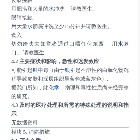
皮肤接触
用肥皂和大量的
水
冲洗。 请教医生。
眼睛接触
用大量
水
彻底冲洗至少15分钟并请教医生。
食入
切勿给失去知觉者通过口喂任何东西。 用
水
漱
口。 请教医生。
4.2 主要症状和影响，急性和迟发效应
可能引起
银
中毒（由于
银
引起不溶性的白朊化物沉
积导致皮肤和深层组织呈蓝色或蓝灰色）,
据我们所知，此
化学
，物理和毒性性质尚未经完整
的研究。
4.3 及时的医疗处理和所需的特殊处理的说明和指
示
无数据资料
模块 5. 消防措施