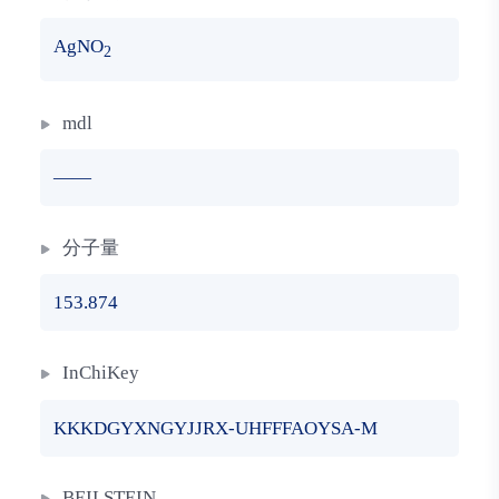
AgNO
2
mdl
——
分子量
153.874
InChiKey
KKKDGYXNGYJJRX-UHFFFAOYSA-M
BEILSTEIN