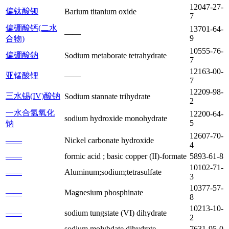
12047-27-
偏钛酸钡
Barium titanium oxide
7
偏硼酸钙(二水
13701-64-
——
9
合物)
10555-76-
偏硼酸鈉
Sodium metaborate tetrahydrate
7
12163-00-
亚锰酸锂
——
7
12209-98-
三水锡(IV)酸钠
Sodium stannate trihydrate
2
一水合氢氧化
12200-64-
sodium hydroxide monohydrate
5
钠
12607-70-
——
Nickel carbonate hydroxide
4
——
formic acid ; basic copper (II)-formate
5893-61-8
10102-71-
——
Aluminum;sodium;tetrasulfate
3
10377-57-
——
Magnesium phosphinate
8
10213-10-
——
sodium tungstate (VI) dihydrate
2
——
sodium molybdate dihydrate
7631-95-0