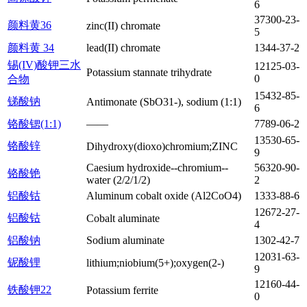
6
37300-23-
颜料黄36
zinc(II) chromate
5
颜料黄 34
lead(II) chromate
1344-37-2
锡(IV)酸钾三水
12125-03-
Potassium stannate trihydrate
0
合物
15432-85-
锑酸钠
Antimonate (SbO31-), sodium (1:1)
6
铬酸锶(1:1)
——
7789-06-2
13530-65-
铬酸锌
Dihydroxy(dioxo)chromium;ZINC
9
Caesium hydroxide--chromium--
56320-90-
铬酸铯
water (2/2/1/2)
2
铝酸钴
Aluminum cobalt oxide (Al2CoO4)
1333-88-6
12672-27-
铝酸钴
Cobalt aluminate
4
铝酸钠
Sodium aluminate
1302-42-7
12031-63-
铌酸锂
lithium;niobium(5+);oxygen(2-)
9
12160-44-
铁酸钾22
Potassium ferrite
0