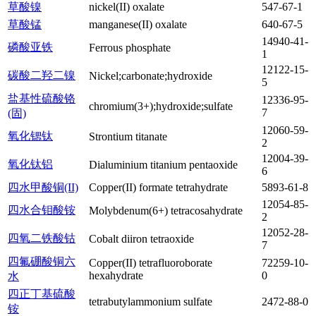
草酸镍
nickel(II) oxalate
547-67-1
草酸锰
manganese(II) oxalate
640-67-5
14940-41-
磷酸亚铁
Ferrous phosphate
1
12122-15-
碳酸二羟二镍
Nickel;carbonate;hydroxide
5
盐基性硫酸铬
12336-95-
chromium(3+);hydroxide;sulfate
7
(固)
12060-59-
氧化锶钛
Strontium titanate
2
12004-39-
氧化钛铝
Dialuminium titanium pentaoxide
6
四水甲酸铜(II)
Copper(II) formate tetrahydrate
5893-61-8
12054-85-
四水合钼酸铵
Molybdenum(6+) tetracosahydrate
2
12052-28-
四氧二铁酸钴
Cobalt diiron tetraoxide
7
四氟硼酸铜六
Copper(II) tetrafluoroborate
72259-10-
hexahydrate
0
水
四正丁基硫酸
tetrabutylammonium sulfate
2472-88-0
铵