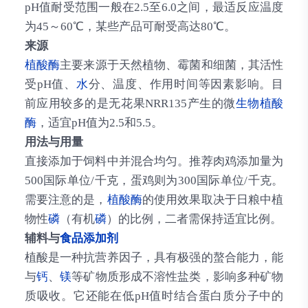
pH值耐受范围一般在2.5至6.0之间，最适反应温度
为45～60℃，某些产品可耐受高达80℃。
来源
植酸酶
主要来源于天然植物、霉菌和细菌，其活性
受pH值、
水
分、温度、作用时间等因素影响。目
前应用较多的是无花果NRR135产生的微
生物
植酸
酶
，适宜pH值为2.5和5.5。
用法与用量
直接添加于饲料中并混合均匀。推荐肉鸡添加量为
500国际单位/千克，蛋鸡则为300国际单位/千克。
需要注意的是，
植酸酶
的使用效果取决于日粮中植
物性
磷
（有机
磷
）的比例，二者需保持适宜比例。
辅料与
食品添加剂
植酸是一种抗营养因子，具有极强的螯合能力，能
与
钙
、
镁
等矿物质形成不溶性盐类，影响多种矿物
质吸收。它还能在低pH值时结合蛋白质分子中的