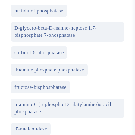
histidinol-phosphatase
D-glycero-beta-D-manno-heptose 1,7-
bisphosphate 7-phosphatase
sorbitol-6-phosphatase
thiamine phosphate phosphatase
fructose-bisphosphatase
5-amino-6-(5-phospho-D-ribitylamino)uracil
phosphatase
3'-nucleotidase