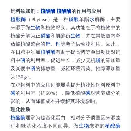
饲料添加剂：
植酸酶
植酸酶
的作用与应用
植酸酶
（Phytase）是一种
磷酸
单酯
水
解酶，主要
来源于微
生物
和植物籽实。其功能在于将植物中的
植酸分解为正
磷酸
和肌醇衍
生物
，并在胃肠道内释
放被植酸螯合的
锌
、
钙
等离子供动物利用。因此，
在日粮中添加
植酸酶
有助于提高猪等单胃动物对饲
料中
磷
的利用率，促进生长，减少无机
磷
的添加量
及粪便中
磷
的排放量，减轻环境污染。推荐添加量
为150g/t。
在鸡饲料中的应用则能显著提升植物性饲料原料中
磷
的利用率（约60%），降低植酸
磷
对营养成分的
影响，从而降低成本并缓解其环境影响。
理化性质
植酸酶
通常为糖基化蛋白，相对分子质量因来源菌
种和糖基化程度不同而异。微
生物
来源的
植酸酶