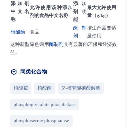
添加剂
添加
允许使用该种添加
最大允许使用
中文名
剂功
剂的食品中文名称
量（g/kg）
称
能
酶制
按生产需要适
植酸酶
食品
剂
量使用
这种新型绿色饲用
酶制剂
具有显著的环保和经济效
益。
同类化合物
植酸霉
植酸酶
5′-核苷酸磷酸解酶
phosphoglycolate phosphatase
phosphoserine phosphatase