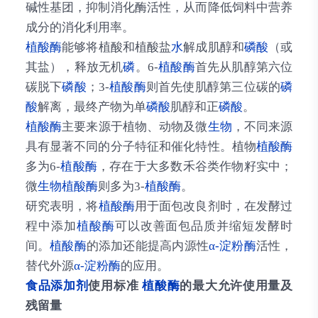
碱性基团，抑制消化酶活性，从而降低饲料中营养
成分的消化利用率。
植酸酶
能够将植酸和植酸盐
水
解成肌醇和
磷酸
（或
其盐），释放无机
磷
。6-
植酸酶
首先从肌醇第六位
碳脱下
磷酸
；3-
植酸酶
则首先使肌醇第三位碳的
磷
酸
解离，最终产物为单
磷酸
肌醇和正
磷酸
。
植酸酶
主要来源于植物、动物及微
生物
，不同来源
具有显著不同的分子特征和催化特性。植物
植酸酶
多为6-
植酸酶
，存在于大多数禾谷类作物籽实中；
微
生物
植酸酶
则多为3-
植酸酶
。
研究表明，将
植酸酶
用于面包改良剂时，在发酵过
程中添加
植酸酶
可以改善面包品质并缩短发酵时
间。
植酸酶
的添加还能提高内源性
α-淀粉酶
活性，
替代外源
α-淀粉酶
的应用。
食品添加剂
使用标准
植酸酶
的最大允许使用量及
残留量