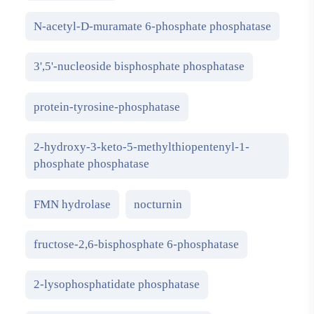
N-acetyl-D-muramate 6-phosphate phosphatase
3',5'-nucleoside bisphosphate phosphatase
protein-tyrosine-phosphatase
2-hydroxy-3-keto-5-methylthiopentenyl-1-
phosphate phosphatase
FMN hydrolase
nocturnin
fructose-2,6-bisphosphate 6-phosphatase
2-lysophosphatidate phosphatase