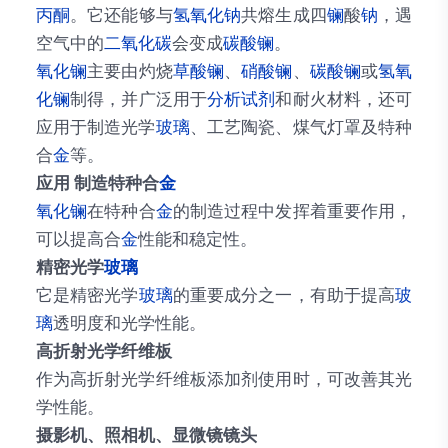
丙酮
。它还能够与
氢氧化钠
共熔生成四
镧
酸
钠
，遇
空气中的
二氧化碳
会变成
碳酸镧
。
氧化镧
主要由灼烧
草酸镧
、
硝酸镧
、
碳酸镧
或
氢氧
化镧
制得，并广泛用于
分析试剂
和耐火材料，还可
应用于制造光学
玻璃
、工艺陶瓷、煤气灯罩及特种
合
金
等。
应用
制造特种合
金
氧化镧
在特种合
金
的制造过程中发挥着重要作用，
可以提高合
金
性能和稳定性。
精密光学
玻璃
它是精密光学
玻璃
的重要成分之一，有助于提高
玻
璃
透明度和光学性能。
高折射光学纤维板
作为高折射光学纤维板添加剂使用时，可改善其光
学性能。
摄影机、照相机、显微镜镜头