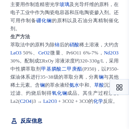
主要用作制造精密光学
玻璃
及光导纤维的原料，在
电子工业中作为陶瓷电容器和压电陶瓷掺入剂。还
可用作制备
硼化镧
的原料以及石油分离精制催化
剂。
生产方法
萃取法中的原料为除
铈
后的
硝酸
稀土溶液，大约含
LaO3
50%、
CeO2
微量、Pr6O11 6%-7%，
Nd2O3
30%。配制成ΣRxOy 溶液浓度约320-330g/L，采用
中性膦萃取剂
甲基膦酸二甲庚酯
(P350)，以P350-
煤油体系进行35~38级的萃取分离，分离
镧
与其他
稀土元素。含
镧
的萃余液经
氨水
中和、
草酸
沉淀，
过滤、灼烧后制得
氧化镧
成品。其生产过程涉及
La2(
C2O4
)3 →
La2O3
+ 3CO2 + 3CO的
化学
反应。
反应信息