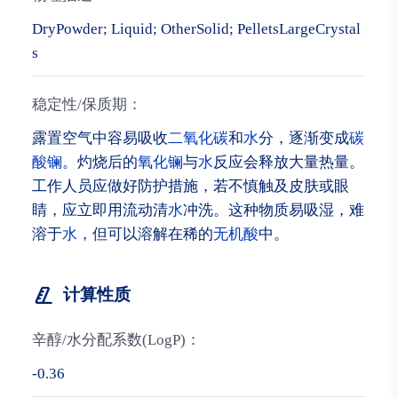
DryPowder; Liquid; OtherSolid; PelletsLargeCrystal
s
稳定性/保质期：
露置空气中容易吸收
二氧化碳
和
水
分，逐渐变成
碳
酸镧
。灼烧后的
氧化镧
与
水
反应会释放大量热量。
工作人员应做好防护措施，若不慎触及皮肤或眼
睛，应立即用流动清
水
冲洗。这种物质易吸湿，难
溶于
水
，但可以溶解在稀的
无机酸
中。
计算性质
辛醇/水分配系数(LogP)：
-0.36