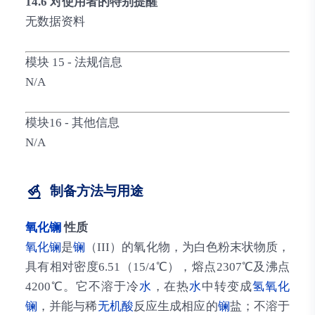
14.6 对使用者的特别提醒
无数据资料
模块 15 - 法规信息
N/A
模块16 - 其他信息
N/A
制备方法与用途
氧化镧
性质
氧化镧
是
镧
（III）的氧化物，为白色粉末状物质，
具有相对密度6.51（15/4℃），熔点2307℃及沸点
4200℃。它不溶于冷
水
，在热
水
中转变成
氢氧化
镧
，并能与稀
无机酸
反应生成相应的
镧
盐；不溶于