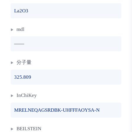
La2O3
mdl
——
分子量
325.809
InChiKey
MRELNEQAGSRDBK-UHFFFAOYSA-N
BEILSTEIN