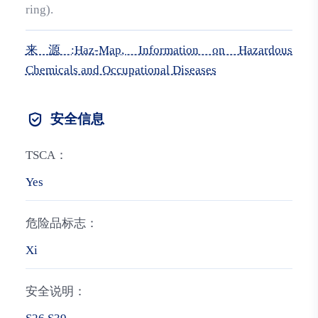
ring).
来源:Haz-Map, Information on Hazardous
Chemicals and Occupational Diseases
安全信息
TSCA：
Yes
危险品标志：
Xi
安全说明：