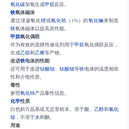
氧化碳
加氢生成
甲烷
反应。
铁
氧体磁体
通过浸渗氧化
锂
或
氧化锆
（1%）的
氧化镧
来制造
铁
氧体磁体以提高其性能。
甲烷
氧化偶联
作为有效的选择性催化剂用于
甲烷
氧化偶联反应，
生成
乙烷
和
乙烯
等产物。
改进
铁
电体的性能
还可用于改进
钛酸
钡
、
钛酸锶
等
铁
电体的温度相依
性和介电性质。
毒性
参照
氧化铈
产品毒性信息。
化学
性质
白色斜方晶系或无定形粉末。溶于酸、
乙醇
和
氯化
铵
，不溶于
水
和酮。
用途