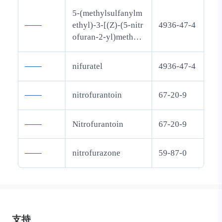
5-(methylsulfanylm
——
ethyl)-3-[(Z)-(5-nitr
4936-47-4
ofuran-2-yl)methyli
deneamino]-1,3-oxa
zolidin-2-one
——
nifuratel
4936-47-4
——
nitrofurantoin
67-20-9
——
Nitrofurantoin
67-20-9
——
nitrofurazone
59-87-0
支持