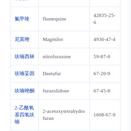
42835-25-
氟甲喹
flumequine
6
尼莫唑
Magmilor
4936-47-4
呋喃西林
nitrofurazone
59-87-0
呋喃妥因
Dantafur
67-20-9
呋喃唑酮
furazolidone
67-45-8
2-乙酰氧
2-acetoxytetrahydro
基四氢呋
1608-67-9
furan
喃