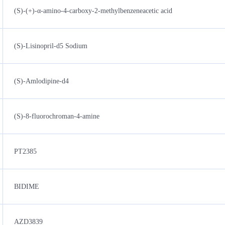
(S)-(+)-α-amino-4-carboxy-2-methylbenzeneacetic acid
(S)-Lisinopril-d5 Sodium
(S)-Amlodipine-d4
(S)-8-fluorochroman-4-amine
PT2385
BIDIME
AZD3839