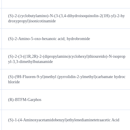
(S)-2-(cyclobutylamino)-N-(3-(3,4-dihydroisoquinolin-2(1H)-yl)-2-hy
droxypropyl)isonicotinamide
(S)-2-Amino-5-oxo-hexanoic acid; hydrobromide
(S)-2-(3-((1R,2R)-2-(dipropylamino)cyclohexyl)thioureido)-N-isoprop
yl-3,3-dimethylbutanamide
(S)-(9H-Fluoren-9-yl)methyl (pyrrolidin-2-ylmethyl)carbamate hydroc
hloride
(R)-BTFM-Garphos
(S)-1-(4-Aminoxyacetamidobenzyl)ethylenediaminetetraacetic Acid