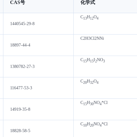
CAS号
化学式
C
H
O
13
12
4
1440545-29-8
C2H3Cl2NNi
18897-44-4
C
H
I
NO
15
15
2
3
1380782-27-3
C
H
O
20
32
4
116477-53-3
C
H
NO
*Cl
15
30
4
14919-35-8
C
H
NO
*Cl
10
20
4
18828-58-5