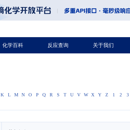
化学百科
反应查询
关于我们
K
L
M
N
O
P
Q
R
S
T
U
V
W
X
Y
Z
1
2
3