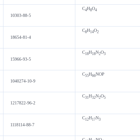
C
H
O
4
8
4
10303-88-5
C
H
O
8
14
2
18654-81-4
C
H
N
O
18
18
2
3
15966-93-5
C
H
NOP
55
66
1040274-10-9
C
H
N
O
31
32
2
5
1217822-96-2
C
H
N
12
17
3
1118114-88-7
C
H
NO