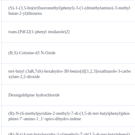
(S)-1-(3,5-bis(trifluoromethyl)phenyl)-3-(1-(dimethylamino)-3-methyl
butan-2-yl)thiourea
trans-[PdCl2(1-phenyl imidazole)2]
(R,S)-Cotinine-d3 N-Oxide
tert-butyl (3aR,7aS)-hexahydro-3H-benzo[d][1,2,3]oxathiazole-3-carbo
xylate-2,2-dioxide
Dexniguldipine hydrochloride
(R)-N-(6-methylpyridine-2-methyl)-7-di-(3,5-di-tert-butylphenyl)phos
phino-7'-amino-1 ,1'-spiro-dihydro-indene
(R)-N-((4-tert-butylpyridin-2-yl)methyl)-7'-di(3,5-di-tert-butylphenyl)