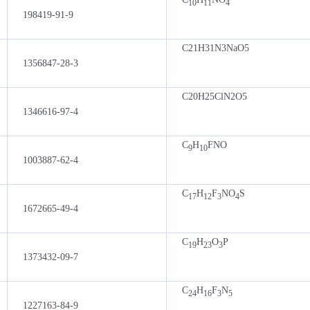
10
11
4
198419-91-9
C21H31N3NaO5
1356847-28-3
C20H25ClN2O5
1346616-97-4
C
H
FNO
9
10
1003887-62-4
C
H
F
NO
S
17
12
3
4
1672665-49-4
C
H
O
P
19
23
3
1373432-09-7
C
H
F
N
24
16
3
5
1227163-84-9