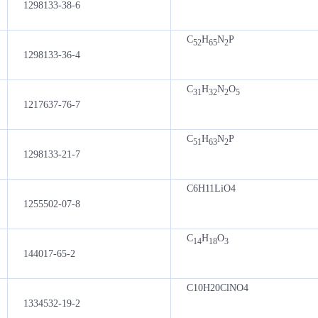
1298133-38-6
C
H
N
P
52
65
2
1298133-36-4
C
H
N
O
31
32
2
5
1217637-76-7
C
H
N
P
51
63
2
1298133-21-7
C6H11LiO4
1255502-07-8
C
H
O
14
18
3
144017-65-2
C10H20ClNO4
1334532-19-2