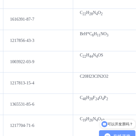
C
H
N
O
22
28
4
2
1616391-87-7
BrH*C
H
NO
6
11
3
1217856-43-3
C
H
N
OS
22
44
4
1003922-03-9
C20H23ClN2O2
1217813-15-4
C
H
F
O
P
48
28
24
4
2
1365531-85-6
C
H
N
O
19
26
4
10
可以开发票吗？
1217704-71-6