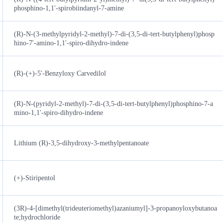
phosphino-1,1'-spirobiindanyl-7-amine
(R)-N-(3-methylpyridyl-2-methyl)-7-di-(3,5-di-tert-butylphenyl)phosp
hino-7'-amino-1,1'-spiro-dihydro-indene
(R)-(+)-5'-Benzyloxy Carvedilol
(R)-N-(pyridyl-2-methyl)-7-di-(3,5-di-tert-butylphenyl)phosphino-7-a
mino-1,1'-spiro-dihydro-indene
Lithium (R)-3,5-dihydroxy-3-methylpentanoate
(+)-Stiripentol
(3R)-4-[dimethyl(trideuteriomethyl)azaniumyl]-3-propanoyloxybutanoa
te;hydrochloride