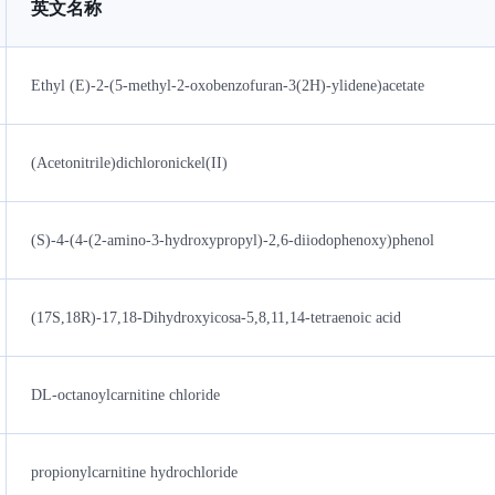
英文名称
Ethyl (E)-2-(5-methyl-2-oxobenzofuran-3(2H)-ylidene)acetate
(Acetonitrile)dichloronickel(II)
(S)-4-(4-(2-amino-3-hydroxypropyl)-2,6-diiodophenoxy)phenol
(17S,18R)-17,18-Dihydroxyicosa-5,8,11,14-tetraenoic acid
DL-octanoylcarnitine chloride
propionylcarnitine hydrochloride