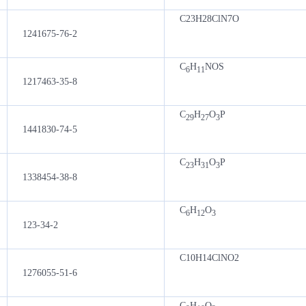
C23H28ClN7O
1241675-76-2
C
H
NOS
6
11
1217463-35-8
C
H
O
P
29
27
3
1441830-74-5
C
H
O
P
23
31
3
1338454-38-8
C
H
O
6
12
3
123-34-2
C10H14ClNO2
1276055-51-6
C
H
O