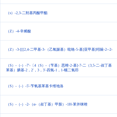
（s）-2,3-二羟基丙酸甲酯
（Z）-4-辛烯酸
（Z）-3-[[[2,4-二甲基-3-（乙氧羰基）吡咯-5-基]亚甲基]吲哚-2--2-
（S）-（-）-7'-〔4（S）-（苄基）恶唑-2-基]-7-二（3,5-二-叔丁基
苯基）膦基-2，2'，3，3'-四氢-1，1-螺二氢茚
（S）-（-）-5'-苄氧基苯基卡维地洛
（S）-（-）-2-（α-（叔丁基）甲胺）-1H-苯并咪唑