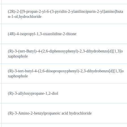
(2R)-2-[[9-propan-2-yl-6-(3-pyridin-2-ylanilino)purin-2-yl]amino]buta
n-1-ol;hydrochloride
(4R)-4-isopropyl-1,3-oxazolidine-2-thione
(R)-3-(tert-Butyl)-4-(2,6-diphenoxyphenyl)-2,3-dihydrobenzo[d][1,3]o
xaphosphole
(R)-3-tert-butyl-4-(2,6-diisopropoxyphenyl)-2,3-dihydrobenzo[d][1,3]o
xaphosphole
(R)-3-allyloxypropane-1,2-diol
(R)-3-Amino-2-benzylpropanoic acid hydrochloride