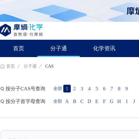
首页
分子通
化学资讯
首页
分子通
CAS
按分子CAS号查询
1
2
3
4
5
6
7
8
9
全部
按分子首字母查询
A
B
C
D
E
F
G
H
I
J
全部