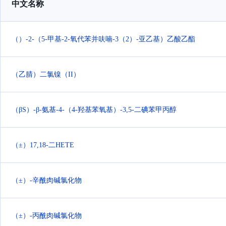
中文名称
（）-2-（5-甲基-2-氧代苯并呋喃-3（2）-亚乙基）乙酸乙酯
（乙腈）二氯镍（II）
（βS）-β-氨基-4-（4-羟基苯氧基）-3,5-二碘苯甲丙醇
（±）17,18-二HETE
（±）-辛酰肉碱氯化物
（±）-丙酰肉碱氯化物