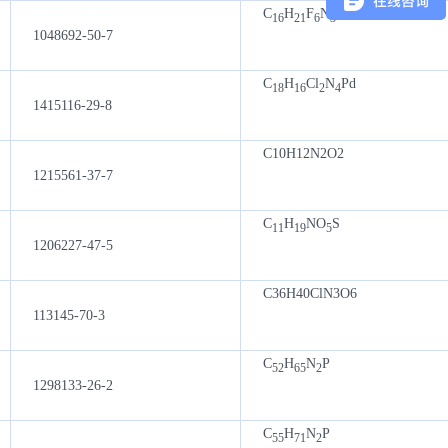
C
H
F
N
S
16
21
6
3
1048692-50-7
C
H
Cl
N
Pd
18
16
2
4
1415116-29-8
C10H12N2O2
1215561-37-7
C
H
NO
S
11
19
5
1206227-47-5
C36H40ClN3O6
113145-70-3
C
H
N
P
52
65
2
1298133-26-2
C
H
N
P
55
71
2