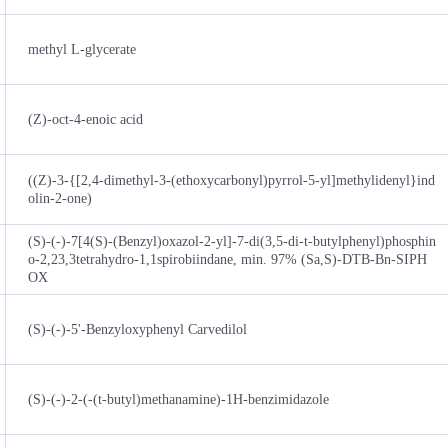
methyl L-glycerate
(Z)-oct-4-enoic acid
((Z)-3-{[2,4-dimethyl-3-(ethoxycarbonyl)pyrrol-5-yl]methylidenyl}ind
olin-2-one)
(S)-(-)-7[4(S)-(Benzyl)oxazol-2-yl]-7-di(3,5-di-t-butylphenyl)phosphin
o-2,23,3tetrahydro-1,1spirobiindane, min. 97% (Sa,S)-DTB-Bn-SIPH
OX
(S)-(-)-5'-Benzyloxyphenyl Carvedilol
(S)-(-)-2-(-(t-butyl)methanamine)-1H-benzimidazole