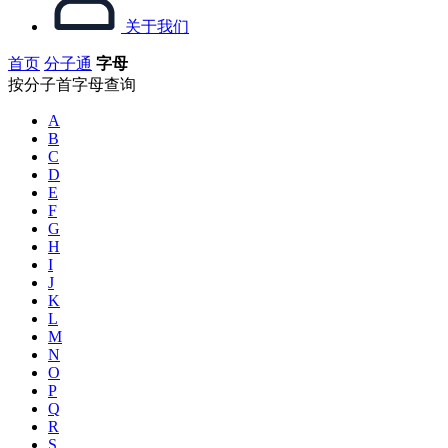
关于我们
首页
分子通
字母
按分子首字母查询
A
B
C
D
E
F
G
H
I
J
K
L
M
N
O
P
Q
R
S