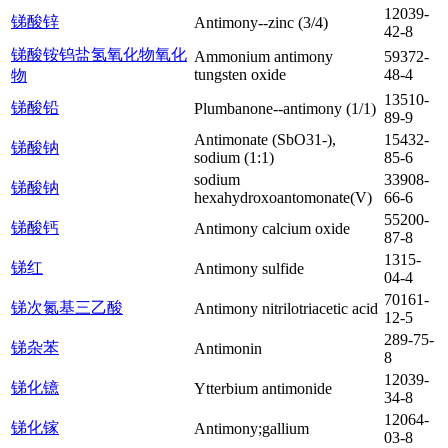
12039-
锑酸锌
Antimony--zinc (3/4)
42-8
锑酸铵钨盐氢氧化物氧化
Ammonium antimony
59372-
tungsten oxide
48-4
物
13510-
锑酸铅
Plumbanone--antimony (1/1)
89-9
Antimonate (SbO31-),
15432-
锑酸钠
sodium (1:1)
85-6
sodium
33908-
锑酸钠
hexahydroxoantomonate(V)
66-6
55200-
锑酸钙
Antimony calcium oxide
87-8
1315-
锑红
Antimony sulfide
04-4
70161-
锑次氮基三乙酸
Antimony nitrilotriacetic acid
12-5
289-75-
锑杂苯
Antimonin
8
12039-
锑化镱
Ytterbium antimonide
34-8
12064-
锑化镓
Antimony;gallium
03-8