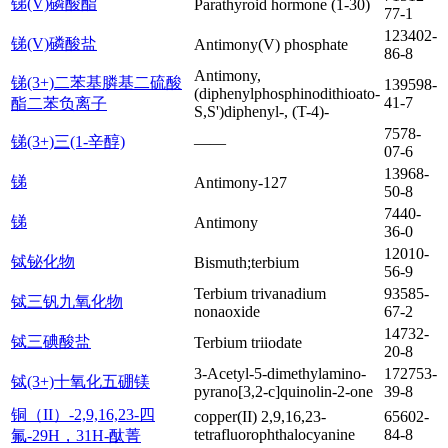
锑(V)磷酸酯
Parathyroid hormone (1-30)
77-1
123402-
锑(V)磷酸盐
Antimony(V) phosphate
86-8
Antimony,
锑(3+)二苯基膦基二硫酸
139598-
(diphenylphosphinodithioato-
41-7
酯二苯负离子
S,S')diphenyl-, (T-4)-
7578-
锑(3+)三(1-辛醇)
——
07-6
13968-
锑
Antimony-127
50-8
7440-
锑
Antimony
36-0
12010-
铽铋化物
Bismuth;terbium
56-9
Terbium trivanadium
93585-
铽三钒九氧化物
nonaoxide
67-2
14732-
铽三碘酸盐
Terbium triiodate
20-8
3-Acetyl-5-dimethylamino-
172753-
铽(3+)十氧化五硼镁
pyrano[3,2-c]quinolin-2-one
39-8
铜（II）-2,9,16,23-四
copper(II) 2,9,16,23-
65602-
tetrafluorophthalocyanine
84-8
氟-29H，31H-酞菁