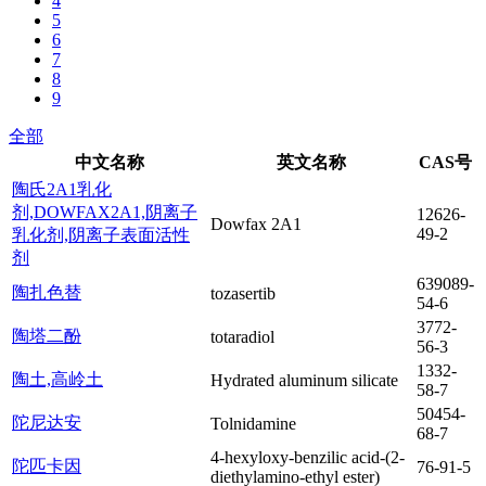
4
5
6
7
8
9
全部
中文名称
英文名称
CAS号
陶氏2A1乳化
剂,DOWFAX2A1,阴离子
12626-
Dowfax 2A1
49-2
乳化剂,阴离子表面活性
剂
639089-
陶扎色替
tozasertib
54-6
3772-
陶塔二酚
totaradiol
56-3
1332-
陶土,高岭土
Hydrated aluminum silicate
58-7
50454-
陀尼达安
Tolnidamine
68-7
4-hexyloxy-benzilic acid-(2-
陀匹卡因
76-91-5
diethylamino-ethyl ester)