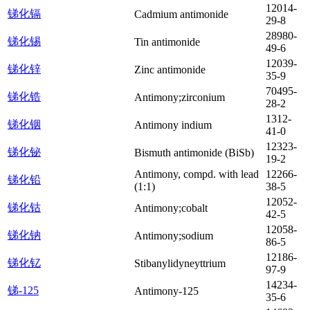
12014-
锑化镉
Cadmium antimonide
29-8
28980-
锑化锡
Tin antimonide
49-6
12039-
锑化锌
Zinc antimonide
35-9
70495-
锑化锆
Antimony;zirconium
28-2
1312-
锑化铟
Antimony indium
41-0
12323-
锑化铋
Bismuth antimonide (BiSb)
19-2
Antimony, compd. with lead
12266-
锑化铅
(1:1)
38-5
12052-
锑化钴
Antimony;cobalt
42-5
12058-
锑化钠
Antimony;sodium
86-5
12186-
锑化钇
Stibanylidyneyttrium
97-9
14234-
锑-125
Antimony-125
35-6