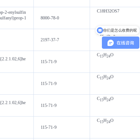
C18H32OS7
op-2-enylsulfin
sulfanyl)prop-1
8000-78-0
你们是怎么收费的呢
C
H
O
18
32
2
2197-37-7
C
H
O
15
24
[2.2.1.02,6]he
115-71-9
C
H
O
15
24
115-71-9
C
H
O
15
24
[2.2.1.02,6]he
115-71-9
C
H
O
15
24
115-71-9