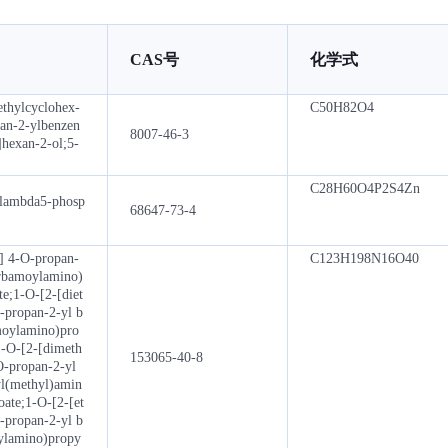
CAS号
化学式
ethylcyclohex-
C50H82O4
pan-2-ylbenzen
8007-46-3
]hexan-2-ol;5-
C28H60O4P2S4Zn
-lambda5-phosp
68647-73-4
] 4-O-propan-
C123H198N16O40
arbamoylamino)
te;1-O-[2-[diet
-propan-2-yl b
moylamino)pro
1-O-[2-[dimeth
153065-40-8
O-propan-2-yl
yl(methyl)amin
oate;1-O-[2-[et
-propan-2-yl b
oylamino)propy