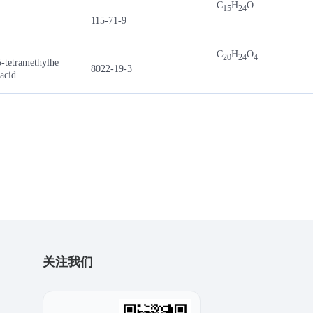
C
H
O
15
24
115-71-9
C
H
O
20
24
4
-tetramethylhe
8022-19-3
acid
关注我们