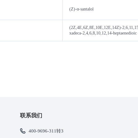
(Z)-α-santalol
(2Z,4E,6Z,8E,10E,12E,14Z)-2,6,11,15
xadeca-2,4,6,8,10,12,14-heptaenedioic 
联系我们
400-9696-311转3