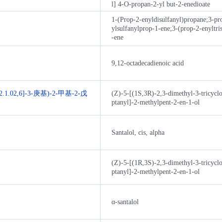
l] 4-O-propan-2-yl but-2-enedioate
1-(Prop-2-enyldisulfanyl)propane;3-pr
ylsulfanylprop-1-ene;3-(prop-2-enyltri
-ene
9,12-octadecadienoic acid
.1.02,6]-3-庚基)-2-甲基-2-戊
(Z)-5-[(1S,3R)-2,3-dimethyl-3-tricyclo
ptanyl]-2-methylpent-2-en-1-ol
Santalol, cis, alpha
(Z)-5-[(1R,3S)-2,3-dimethyl-3-tricyclo
ptanyl]-2-methylpent-2-en-1-ol
α-santalol