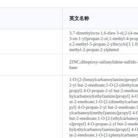
英文名称
3,7-dimethylocta-1,6-dien-3-ol;2-(4-m
3-en-1-yl)propan-2-ol;1-methyl-4-pro
e;2-methyl-5-propan-2-ylbicyclo[3.1.0
methyl-2-propan-2-ylphenol
ZINC;diheptoxy-sulfanylidene-sulfido
hane
1-O-[2-(benzylcarbamoylamino)propyl
2-yl but-2-enedioate;1-O-[2-(diethylc
propyl] 4-O-propan-2-yl but-2-enedioa
hylcarbamoyl(ethyl)amino]propyl] 4-O
ut-2-enedioate;1-O-[2-(dimethylcarba
pyl] 4-O-propan-2-yl but-2-enedioate;
ylcarbamoyl(methyl)amino]propyl] 4-
but-2-enedioate;1-O-[2-[ethylcarbamo
o]propyl] 4-O-propan-2-yl but-2-enedi
hyl(ethylcarbamoyl)amino]propyl] 4-O
ut-2-enedioate;1-O-[2-(phenylcarbam