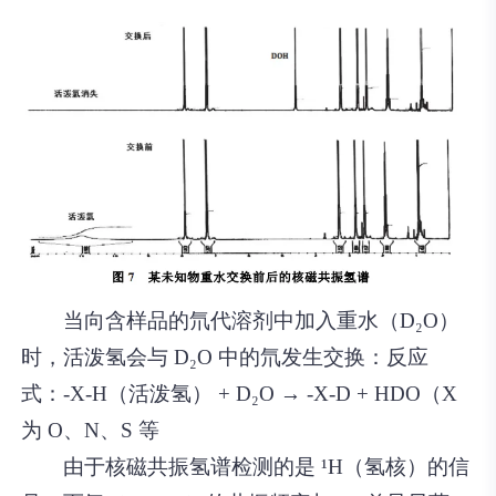
当向含样品的氘代溶剂中加入重水（D₂O）
时，活泼氢会与 D₂O 中的氘发生交换：反应
式：-X-H（活泼氢） + D₂O → -X-D + HDO（X
为 O、N、S 等
由于核磁共振氢谱检测的是 ¹H（氢核）的信