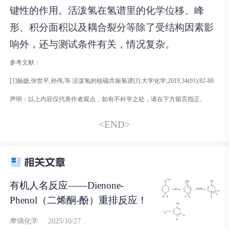
键性的作用。活泼氢在氢谱里的化学位移、峰
形、积分面积以及耦合裂分等除了受结构因素影
响外，还与测试条件有关，情况复杂。
参考文献：
[1]杨婕,张世平,孙伟,等.活泼氢的核磁共振氢谱[J].大学化学,2019,34(01):82-88.
声明：以上内容仅代表作者观点，如有不科学之处，请在下方留言指正。
<END>
有机人名反应——Dienone-
Phenol（二烯酮-酚）重排反应！
摩熵化学
2025/10/27