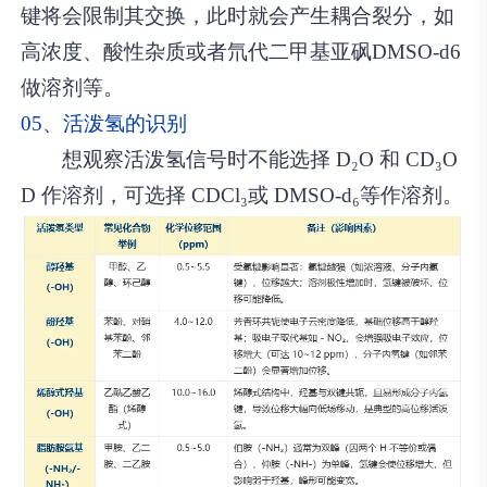
键将会限制其交换，此时就会产生耦合裂分，如
高浓度、酸性杂质或者氘代二甲基亚砜DMSO-d6
做溶剂等。
05、活泼氢的识别
想观察活泼氢信号时不能选择 D₂O 和 CD₃O
D 作溶剂，可选择 CDCl₃或 DMSO-d₆等作溶剂。