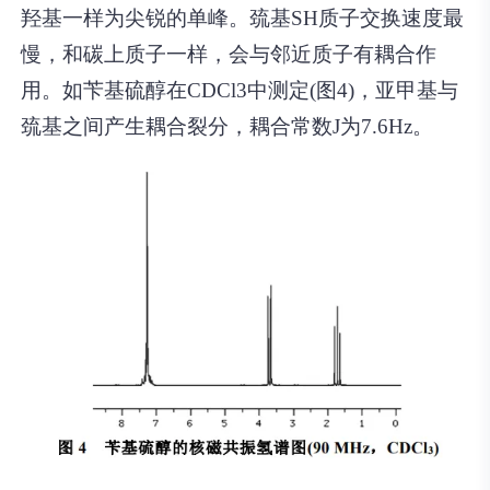
羟基一样为尖锐的单峰。巯基SH质子交换速度最
慢，和碳上质子一样，会与邻近质子有耦合作
用。如苄基硫醇在CDCl3中测定(图4)，亚甲基与
巯基之间产生耦合裂分，耦合常数J为7.6Hz。