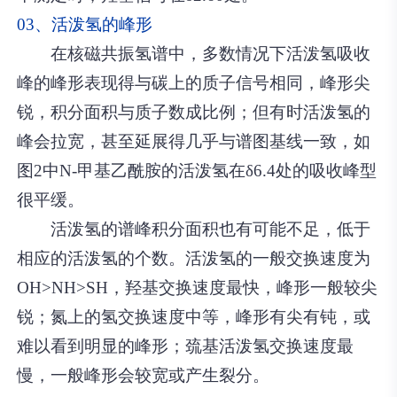
03、活泼氢的峰形
在核磁共振氢谱中，多数情况下活泼氢吸收
峰的峰形表现得与碳上的质子信号相同，峰形尖
锐，积分面积与质子数成比例；但有时活泼氢的
峰会拉宽，甚至延展得几乎与谱图基线一致，如
图2中N-甲基乙酰胺的活泼氢在δ6.4处的吸收峰型
很平缓。
活泼氢的谱峰积分面积也有可能不足，低于
相应的活泼氢的个数。活泼氢的一般交换速度为
OH>NH>SH，羟基交换速度最快，峰形一般较尖
锐；氮上的氢交换速度中等，峰形有尖有钝，或
难以看到明显的峰形；巯基活泼氢交换速度最
慢，一般峰形会较宽或产生裂分。