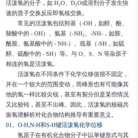
活泼氢的分子，如 H₂O、D₂O或溶剂分子发生快
速的质子交换反应即氢核交换。
常见的活泼氢包括羟基（-OH，如醇、酚、
羧酸中的 - OH）、氨基（-NH₂、-NH-，如胺、
酰胺、氨基酸中的 - NH-）、巯基（-SH，如硫
醇、硫酚中的 - SH）等。与 O、S、N 等杂原子
相连的氢是活泼氢。
活泼氢在不同条件下化学位移值很不固定，
并在一个较大的范围变动，而峰形也有可能像其
他的氢一样比较尖锐，甚至有裂分但是某些情况
又比较钝，甚至不出峰。因此，活泼氢的核磁共
振氢谱解析对化合物结构推导有重要意义。
01、O-H,N-H和S-H键活泼氢化学位移
氢原子在有机化合物分子中以单键形式与其