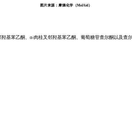
图片来源：摩熵化学（
MolAid）
邻羟基苯乙酮、α-肉桂叉邻羟基苯乙酮、葡萄糖苷查尔酮以及查