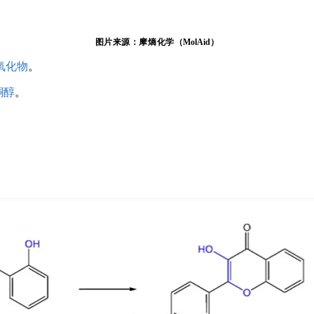
图片来源：摩熵化学（
MolAid）
氧化物
。
酮醇
。