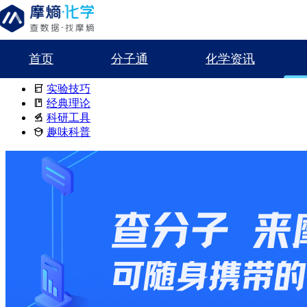
首页
分子通
化学资讯
首页
化学百科
经典理论
Algar-Flynn-Oyamada (AFO) Reaction
实验技巧
经典理论
科研工具
趣味科普