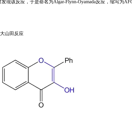
现该反应，于是命名为Algar-Flynn-Oyamada反应，缩写为A
弗林-大山田反应