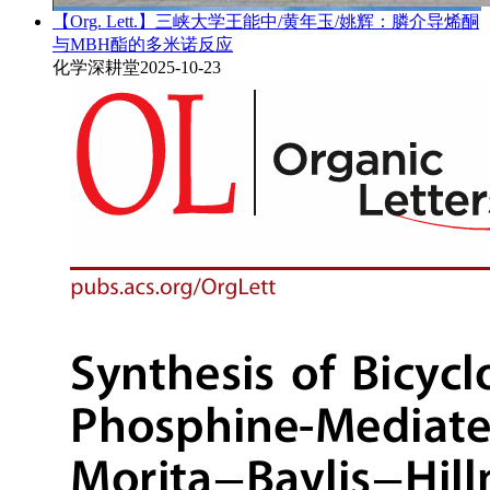
【Org. Lett.】三峡大学王能中/黄年玉/姚辉：膦介导烯酮
与MBH酯的多米诺反应
化学深耕堂
2025-10-23