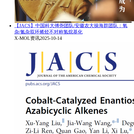
【JACS】中国科大傅尧团队/安徽农大操海群团队：氧
杂/氮杂双环烯烃不对称氢烷基化
X-MOL资讯
2025-10-14