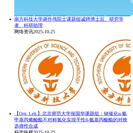
南方科技大学谢作伟院士课题组诚聘博士后、研究学
者、科研助理
网络资讯
2025-10-25
【Org. Lett.】北京师范大学侯国华课题组：铑催化α-氨
甲基丙烯酸酯不对称氢化实现手性β-氨基丙酸酯的对映
选择性合成
科学纵横
2025-10-25