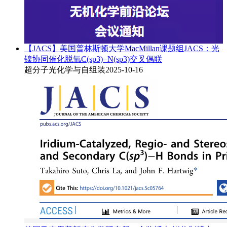
【JACS】美国普林斯顿大学MacMillan课题组JACS：光
镍协同催化脱氧C(sp3)−N(sp3)交叉偶联
超分子光化学与自组装
2025-10-16