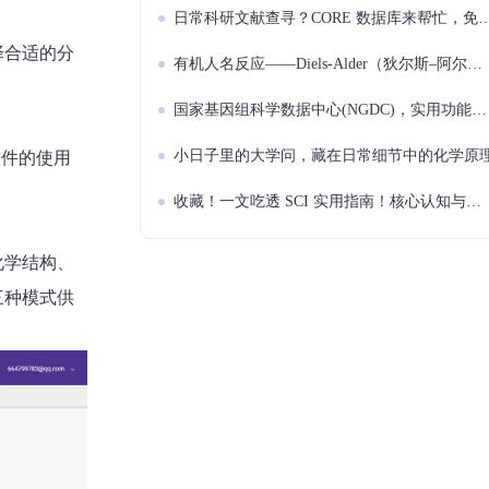
日常科研文献查寻？CORE 数据库来帮忙，免费实用不发愁！
择合适的分
有机人名反应——Diels-Alder（狄尔斯–阿尔德）环加成反应！
国家基因组科学数据中心(NGDC)，实用功能全解！
小日子里的大学问，藏在日常细节中的化学原
软件的使用
收藏！一文吃透 SCI 实用指南！核心认知与操作要点，科研人速存
化学结构、
三种模式供