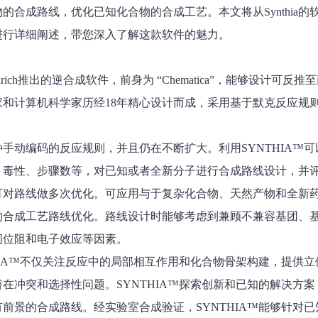
合成路线，优化已知化合物的合成工艺。本文将从Synthia的
进行详细阐述，带您深入了解这款软件的魅力。
Aldrich推出的逆合成软件，前身为 “Chematica”，能够设计可反
和计算机科学家历经18年精心设计而成，采用基于默克反应规
种手动编码的反应规则，并且仍在不断扩大。利用SYNTHIA™
、毒性、步骤数等，对已知或者全新分子进行合成路线设计，并
可对路线做多次优化。可应用与于复杂化合物、天然产物和全新
的合成工艺路线优化。路线设计时能够考虑到兼顾不兼容基团、
间位阻和电子效应等因素。
HIA™不仅关注反应中的局部相互作用和化合物骨架构建，提供
在冲突和选择性问题。SYNTHIA™探索创新和已知的解决方案
前景的合成路线。经实验室合成验证，SYNTHIA™能够针对已