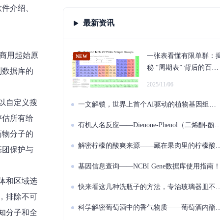
软件介绍、
最新资讯
推至商用起始原
一张表看懂有限单群：
秘 “周期表” 背后的百年
则数据库的
分类工程
2025/11/06
可以自定义搜
一文解锁，世界上首个AI驱动的植物基因组数据库——DeepPGDB！
评估所有给
有机人名反应——Dienone-Phenol（二烯酮-酚）重排反应！
药物分子的
解密柠檬的酸爽来源——藏在果肉里的柠檬酸（Citric acid）！
基团保护与
基因信息查询——NCBI Gene数据库使用指南
立体和区域选
快来看这几种洗瓶子的方法，专治玻璃器皿不干净！
，排除不可
科学解密葡萄酒中的香气物质——葡萄酒内酯（Wine lactone）！
知分子和全