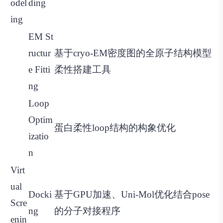
odel
ding
ing
EM St
ructur
基于cryo-EM密度图的全原子结构模型
e Fitti
柔性搭建工具
ng
Loop
Optim
蛋白柔性loop结构的构象优化
izatio
n
Virt
ual
Docki
基于GPU加速、Uni-Mol优化结合pose
Scre
ng
的分子对接程序
enin