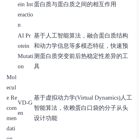
ein Int
蛋白质与蛋白质之间的相互作用
eractio
n
AI Pr
基于人工智能算法，融合蛋白质结构
otein
和动力学信息等多模态特征，快速预
Mutati
测蛋白质突变前后热稳定性差异的工
on
具
Mol
ecul
e Re
基于虚拟动力学(Virtual Dynamics)人工
VD-G
com
智能算法，依赖蛋白口袋的分子从头
en
men
设计功能
dati
on