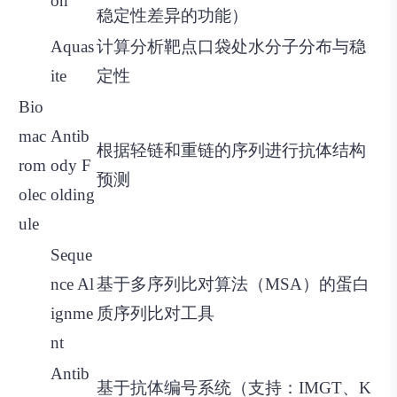
on
稳定性差异的功能）
Aquas
计算分析靶点口袋处水分子分布与稳
ite
定性
Bio
mac
Antib
根据轻链和重链的序列进行抗体结构
rom
ody F
预测
olec
olding
ule
Seque
nce Al
基于多序列比对算法（MSA）的蛋白
ignme
质序列比对工具
nt
Antib
基于抗体编号系统（支持：IMGT、K