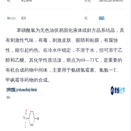
苯磺酰氯为无色油状易固化液体或斜方晶系结晶，具
有刺激性气味，有毒，刺激皮肤、眼睛和粘膜，有腐蚀
性，能引起灼伤。在冷水中稳定，不溶于水，但可溶于乙
醇和乙醚。其化学性质活泼，熔点为69—71℃，是重要的
有机合成药物中间体，主要用于氨磺氯霉素、氯氨一T、
甲砜霉等药物的合成。