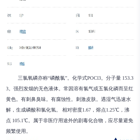
三氯氧磷亦称“磷酰氯”。化学式POCl3。分子量 153.3
3。强烈发烟的无色液体。常因溶有氯气或五氯化磷而呈红
黄色。有刺鼻臭味。有腐蚀性。刺激皮肤。遇湿气迅速水
解，生成磷酸和氯化氢。 相对密度1.67，熔点1.25℃，沸
点 105.1℃。属于非医疗用途外的剧毒化合物，应尽量避免
频繁使用。