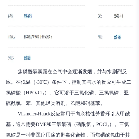
焦磷酰氯暴露在空气中会逐渐发烟，并与水剧烈反
应。在低温（-30℃）条件下，控制其与水的反应可生成二
氯磷酸（HPO₂Cl₂）。它可溶于三氯化磷、三氯氧磷、亚
硫酰氯、苯、其他烃类溶剂、乙醚和硝基苯。
Vilsmeier-Haack反应常用于向亲核性芳香环引入甲酰
基，通常需要DMF和三氯氧磷（磷酰氯，POCl₃）。三氯
氧磷是一种非医疗用途的剧毒化合物，而焦磷酰氯由于其