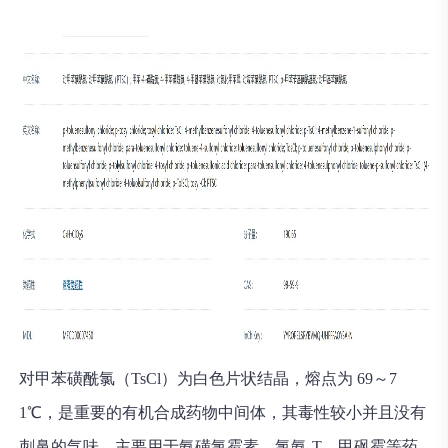
对甲苯磺酰氯（TsCl）为白色片状结晶，熔点为 69～7
1℃，是重要的有机合成药物中间体，其毒性较小并且没有
刺鼻的气味，主要用于氨磺氯霉素、氯氨-T、甲砜霉等药