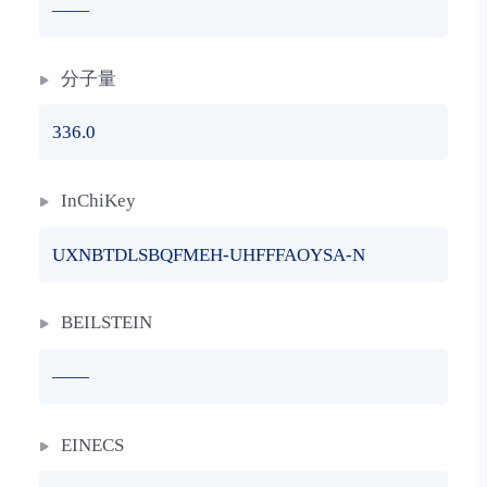
——
分子量
336.0
InChiKey
UXNBTDLSBQFMEH-UHFFFAOYSA-N
BEILSTEIN
——
EINECS