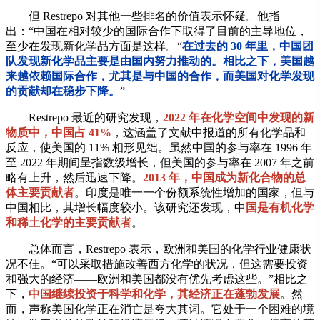
但 Restrepo 对其他一些排名的价值表示怀疑。他指
出：“中国在相对较少的国际合作下取得了目前的主导地位，
至少在发现新化学品方面是这样。“
在过去的 30 年里，中国团
队发现新化学品主要是由国内努力推动的。相比之下，美国越
来越依赖国际合作，尤其是与中国的合作，而美国对化学发现
的贡献却在稳步下降。
”
Restrepo 最近的研究发现，
2022 年在化学空间中发现的新
物质中，中国占 41%
，这涵盖了文献中报道的所有化学品和
反应，使美国的 11% 相形见绌。虽然中国的参与率在 1996 年
至 2022 年期间呈指数级增长，但美国的参与率在 2007 年之前
略有上升，然后迅速下降。
2013 年，中国成为新化合物的总
体主要贡献者
。印度是唯一一个份额系统性增加的国家，但与
中国相比，其增长幅度较小。该研究还发现，中
国是有机化学
和稀土化学的主要贡献者
。
总体而言，Restrepo 表示，欧洲和美国的化学行业健康状
况不佳。“可以采取措施改善西方化学的状况，但这需要投资
和强大的经济——欧洲和美国都没有优先考虑这些。”相比之
下，
中国继续投资于科学和化学，其经济正在蓬勃发展
。然
而，声称美国化学正在消亡是夸大其词。它处于一个困难的境