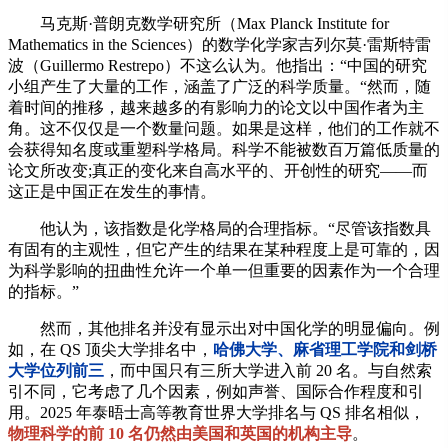
马克斯·普朗克数学研究所（Max Planck Institute for
Mathematics in the Sciences）的数学化学家吉列尔莫·雷斯特雷
波（Guillermo Restrepo）不这么认为。他指出：“中国的研究
小组产生了大量的工作，涵盖了广泛的科学质量。“然而，随
着时间的推移，越来越多的有影响力的论文以中国作者为主
角。这不仅仅是一个数量问题。如果是这样，他们的工作就不
会获得知名度或重塑科学格局。科学不能被数百万篇低质量的
论文所改变;真正的变化来自高水平的、开创性的研究——而
这正是中国正在发生的事情。
他认为，该指数是化学格局的合理指标。“尽管该指数具
有固有的主观性，但它产生的结果在某种程度上是可靠的，因
为科学影响的扭曲性允许一个单一但重要的因素作为一个合理
的指标。”
然而，其他排名并没有显示出对中国化学的明显偏向。例
如，在 QS 顶尖大学排名中，
哈佛大学、麻省理工学院和剑桥
大学位列前三
，而中国只有三所大学进入前 20 名。与自然索
引不同，它考虑了几个因素，例如声誉、国际合作程度和引
用。2025 年泰晤士高等教育世界大学排名与 QS 排名相似，
物理科学的前 10 名仍然由美国和英国的机构主导
。