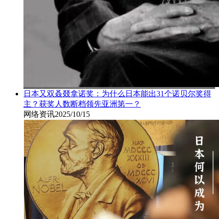
日本又双叒叕拿诺奖：为什么日本能出31个诺贝尔奖得
主？获奖人数断档领先亚洲第一？
网络资讯
2025/10/15