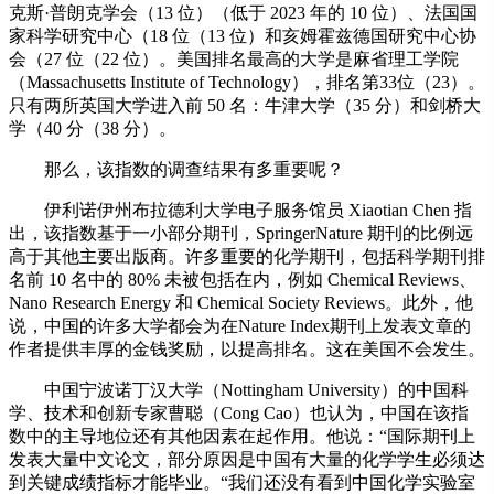
克斯·普朗克学会（13 位）（低于 2023 年的 10 位）、法国国
家科学研究中心（18 位（13 位）和亥姆霍兹德国研究中心协
会（27 位（22 位）。美国排名最高的大学是麻省理工学院
（Massachusetts Institute of Technology），排名第33位（23）。
只有两所英国大学进入前 50 名：牛津大学（35 分）和剑桥大
学（40 分（38 分）。
那么，该指数的调查结果有多重要呢？
伊利诺伊州布拉德利大学电子服务馆员 Xiaotian Chen 指
出，该指数基于一小部分期刊，SpringerNature 期刊的比例远
高于其他主要出版商。许多重要的化学期刊，包括科学期刊排
名前 10 名中的 80% 未被包括在内，例如 Chemical Reviews、
Nano Research Energy 和 Chemical Society Reviews。此外，他
说，中国的许多大学都会为在Nature Index期刊上发表文章的
作者提供丰厚的金钱奖励，以提高排名。这在美国不会发生。
中国宁波诺丁汉大学（Nottingham University）的中国科
学、技术和创新专家曹聪（Cong Cao）也认为，中国在该指
数中的主导地位还有其他因素在起作用。他说：“国际期刊上
发表大量中文论文，部分原因是中国有大量的化学学生必须达
到关键成绩指标才能毕业。“我们还没有看到中国化学实验室