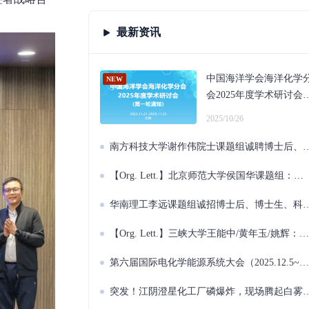
最新资讯
中国海洋学会海洋化学
会2025年度学术研讨会
（2025.11.21~11.23 杭
2025/10/26
州）
南方科技大学谢作伟院士课题组诚聘博士后、研究学者、科研助理
【Org. Lett.】北京师范大学侯国华课题组：铑催化α-氨甲基丙烯酸酯不对称氢化实现手性β-氨基丙酸酯的对映选择性合成
华南理工李远课题组诚招博士后、博士生、科研助理
【Org. Lett.】三峡大学王能中/黄年玉/姚辉：膦介导烯酮与MBH酯的多米诺反应
第六届国际电化学能源系统大会（2025.12.5~12.7 南宁）
突发！江阴澄星化工厂磷爆炸，现场腾起白雾和火光！