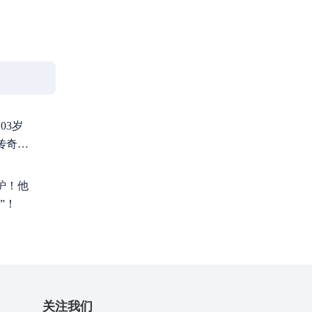
03岁
传奇谢
炉！他
”！
关注我们