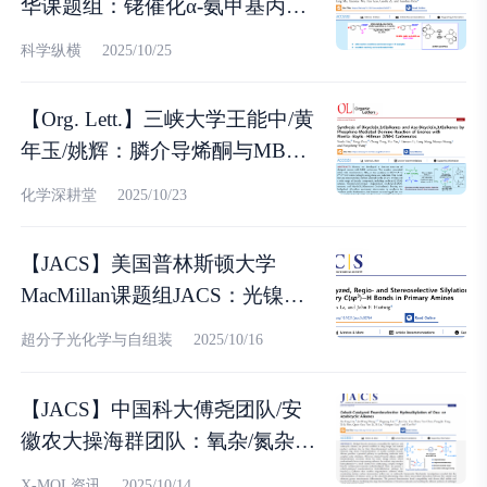
华课题组：铑催化α-氨甲基丙烯
酸酯不对称氢化实现手性β-氨基
科学纵横
2025/10/25
丙酸酯的对映选择性合成
【Org. Lett.】三峡大学王能中/黄
年玉/姚辉：膦介导烯酮与MBH
酯的多米诺反应
化学深耕堂
2025/10/23
【JACS】美国普林斯顿大学
MacMillan课题组JACS：光镍协
同催化脱氧C(sp3)−N(sp3)交叉偶
超分子光化学与自组装
2025/10/16
联
【JACS】中国科大傅尧团队/安
徽农大操海群团队：氧杂/氮杂双
环烯烃不对称氢烷基化
X-MOL资讯
2025/10/14