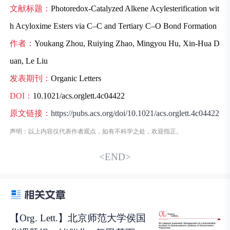
文献标题：
Photoredox-Catalyzed Alkene Acylesterification wit
h Acyloxime Esters via C–C and Tertiary C–O Bond Formation
作者：
Youkang Zhou, Ruiying Zhao, Mingyou Hu, Xin-Hua D
uan, Le Liu
发表期刊：
Organic Letters
DOI：
10.1021/acs.orglett.4c04422
原文链接：‍
https://pubs.acs.org/doi/10.1021/acs.orglett.4c04422
声明：以上内容仅代表作者观点，如有不科学之处，欢迎指正。
<END>
【Org. Lett.】北京师范大学侯国