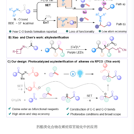
肟酯类化合物在烯烃双官能化中的应用