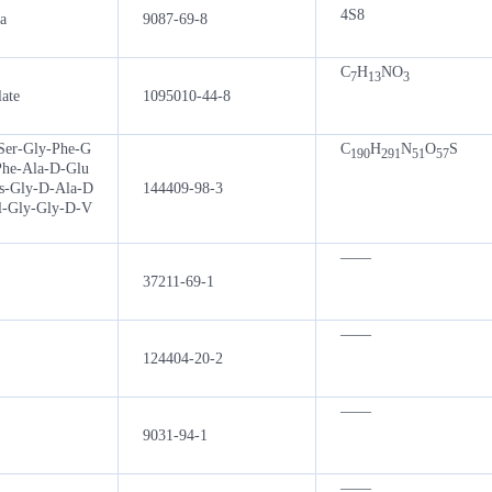
4S8
a
9087-69-8
C
H
NO
7
13
3
ate
1095010-44-8
Ser-Gly-Phe-G
C
H
N
O
S
190
291
51
57
Phe-Ala-D-Glu
s-Gly-D-Ala-D
144409-98-3
al-Gly-Gly-D-V
——
37211-69-1
——
124404-20-2
——
9031-94-1
——