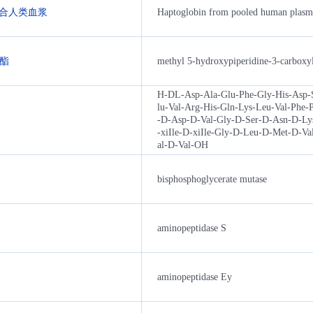
于混合人类血浆
Haptoglobin from pooled human plasm
甲酯
methyl 5-hydroxypiperidine-3-carboxyl
H-DL-Asp-Ala-Glu-Phe-Gly-His-Asp-
lu-Val-Arg-His-Gln-Lys-Leu-Val-Phe-
-D-Asp-D-Val-Gly-D-Ser-D-Asn-D-Ly
-xiIle-D-xiIle-Gly-D-Leu-D-Met-D-V
al-D-Val-OH
bisphosphoglycerate mutase
aminopeptidase S
aminopeptidase Ey