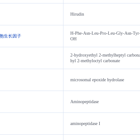
Hirudin
H-Phe-Asn-Leu-Pro-Leu-Gly-Asn-Tyr-
胞生长因子
OH
2-hydroxyethyl 2-methylheptyl carbon
hyl 2-methyloctyl carbonate
microsomal epoxide hydrolase
Aminopeptidase
aminopeptidase I