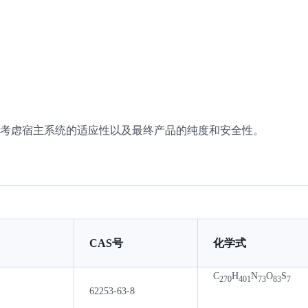
考虑宿主系统的适应性以及最终产品的纯度和安全性。
CAS号
化学式
C
H
N
O
S
270
401
73
83
7
62253-63-8