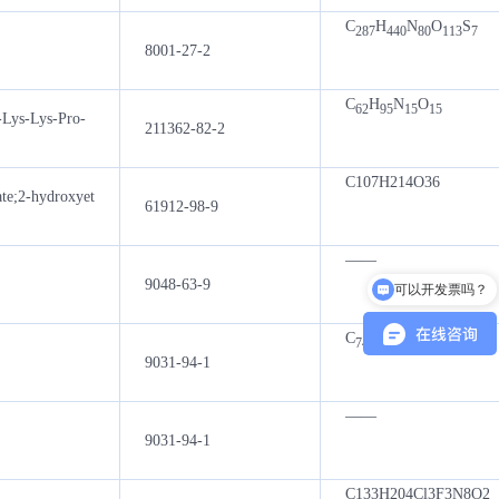
C
H
N
O
S
287
440
80
113
7
8001-27-2
C
H
N
O
62
95
15
15
Lys-Lys-Pro-
211362-82-2
C107H214O36
ate;2-hydroxyet
61912-98-9
——
可以开发票吗？
9048-63-9
可以介绍下你们的产品么
C
H
F
N
O
S
74
42
4
2
12
2
9031-94-1
——
9031-94-1
C133H204Cl3F3N8O2