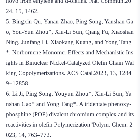
novo from ethylene and α-olefins. Nat. Commun.20
24, 15, 1462.
5. Bingxin Qu, Yanan Zhao, Ping Song, Yanshan Ga
o, You-Yun Zhou*, Xiu-Li Sun, Qiang Fu, Xiaoshan
Ning, Junfang Li, Xiaokang Kuang, and Yong Tang
*. Norbornene Monomer Effects and Mechanistic Ins
ights in Binuclear Nickel-Catalyzed Olefin Chain Wal
king Copolymerizations. ACS Catal.2023, 13, 1284
9−12858.
6. Li Ji, Ping Song, Youyun Zhou*, Xiu-Li Sun, Ya
nshan Gao* and Yong Tang*. A tridentate phenoxy-
phosphine (POP) divalent chromium complex and its
reactivities in olefin Polymerization”Polym. Chem. 2
023, 14, 763–772.