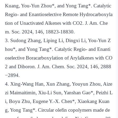
Kuang, You-Yun Zhou*, and Yong Tang*. Catalytic
Regio- and Enantioselective Remote Hydrocarboxyla
tion of Unactivated Alkenes with CO2. J. Am. Che
m. Soc. 2024, 146, 18823-18830.
3. Sudong Zhang, Liping Li, Dingxi Li, You-Yun Z
hou*, and Yong Tang*. Catalytic Regio- and Enanti
oselective Boracarboxylation of Arylalkenes with CO
2 and Diboron. J. Am. Chem. Soc. 2024, 146, 2888
−2894.
4. Xing-Wang Han, Xun Zhang, Youyun Zhou, Aize
zi Maimaitimin, Xiu-Li Sun, Yanshan Gao*, Peizhi L
i, Boyu Zhu, Eugene Y.-X. Chen*, Xiaokang Kuan
g, Yong Tang*. Circular olefin copolymers made de