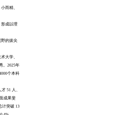
、小而精、
，形成以理
视野的拔尖
技术大学、
。2025年
000个本科
 51 人、
方面成果斐
总计突破 13
.4%。