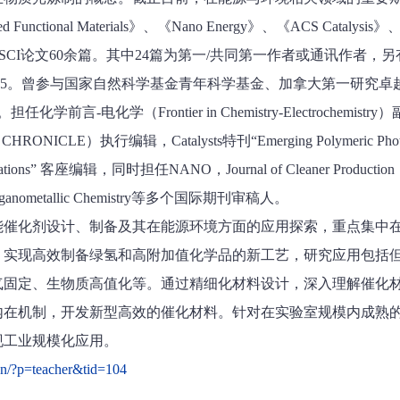
ced Functional Materials》、《Nano Energy》、《ACS Catalysis》
ental》等发表SCI论文60余篇。其中24篇为第一/共同第一作者或通讯作者
因子25。曾参与国家自然科学基金青年科学基金、加拿大第一研究卓
前言-电化学（Frontier in Chemistry-Electrochemistr
NICLE）执行编辑，Catalysts特刊“Emerging Polymeric Photoca
plications” 客座编辑，同时担任NANO，Journal of Cleaner Production，F
d Organometallic Chemistry等多个国际期刊审稿人。
能催化剂设计、制备及其在能源环境方面的应用探索，重点集中
）实现高效制备绿氢和高附加值化学品的新工艺，研究应用包括
气固定、生物质高值化等。通过精细化材料设计，深入理解催化
内在机制，开发新型高效的催化材料。针对在实验室规模内成熟
现工业规模化应用。
/?p=teacher&tid=104