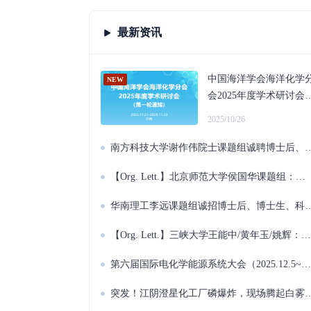
最新资讯
中国海洋学会海洋化学
会2025年度学术研讨会
（2025.11.21~11.23 杭
2025/10/26
州）
南方科技大学谢作伟院士课题组诚聘博士后、研究学者、科研助理
【Org. Lett.】北京师范大学侯国华课题组：铑催化α-氨甲基丙烯酸酯不对称氢化实现手性β-氨基丙酸酯的对映选择性合成
华南理工李远课题组诚招博士后、博士生、科研助理
【Org. Lett.】三峡大学王能中/黄年玉/姚辉：膦介导烯酮与MBH酯的多米诺反应
第六届国际电化学能源系统大会（2025.12.5~12.7 南宁）
突发！江阴澄星化工厂磷爆炸，现场腾起白雾和火光！