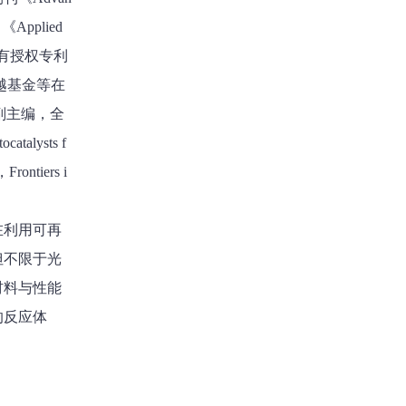
、《Applied
，另有授权专利
越基金等在
y）副主编，全
talysts f
rontiers i
在利用可再
但不限于光
材料与性能
的反应体