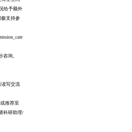
况给予额外
积极支持参
ion_cate
一步咨询。
语读写交流
，或推荐至
申请科研助理/