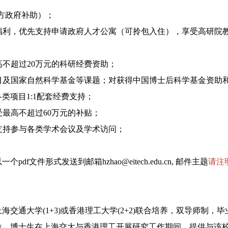
含地方政府补助）；
日福利，优先支持申请政府人才公寓（可拎包入住），享受高研院
高不超过20万元的科研经费资助；
项目及国家自然科学基金等课题；对获得中国博士后科学基金资助
类项目1:1配套经费支持；
受最高不超过60万元的补贴；
极支持参与各类学术会议及学术访问；
f文件形式发送到邮箱hzhao@eitech.edu.cn, 邮件主题
请注
交通大学(1+3)或香港理工大学(2+2)联合培养，双导师制，
位。博士生在上海交大与香港理工开展研究工作期间，提供与该