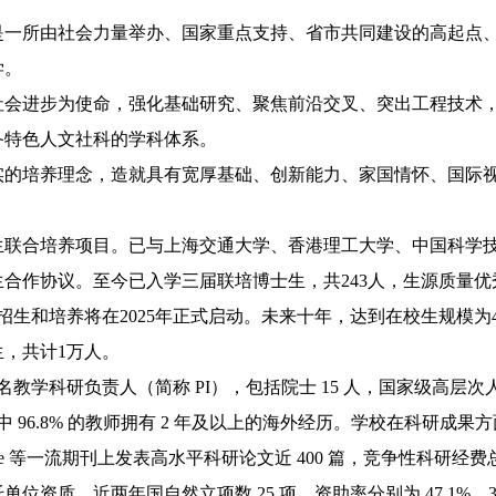
是一所由社会力量举办、国家重点支持、省市共同建设的高起点
学。
社会进步为使命，强化基础研究、聚焦前沿交叉、突出工程技术
备特色人文社科的学科体系。
实的培养理念，造就具有宽厚基础、创新能力、家国情怀、国际
士生联合培养项目。已与上海交通大学、香港理工大学、中国科学
合作协议。至今已入学三届联培博士生，共243人，生源质量优秀
招生和培养将在2025年正式启动。未来十年，达到在校生规模为4
士生，共计1万人。
名教学科研负责人（简称 PI），包括院士 15 人，国家级高层次人才
中 96.8% 的教师拥有 2 年及以上的海外经历。学校在科研成果
ature 等一流期刊上发表高水平科研论文近 400 篇，竞争性科研经费
资质，近两年国自然立项数 25 项，资助率分别为 47.1%、30