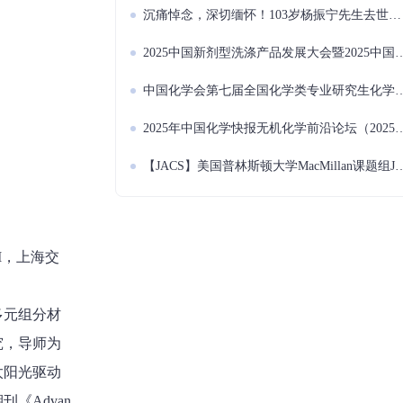
沉痛悼念，深切缅怀！103岁杨振宁先生去世，一代传奇谢幕
2025中国新剂型洗涤产品发展大会暨2025中国日用化学品可降解、可回收、可再生技术创新发展论坛会议（2025.10.22~10.24 扬州）
中国化学会第七届全国化学类专业研究生化学课程与教学研讨会（2025.11.7~11.9 杭州）
2025年中国化学快报无机化学前沿论坛（2025.11.28~12.1 哈尔滨）
【JACS】美国普林斯顿大学MacMillan课题组JACS：光镍协同催化脱氧C(sp3)−N(sp3)交叉偶联
I，上海交
多元组分材
究，导师为
太阳光驱动
《Advan