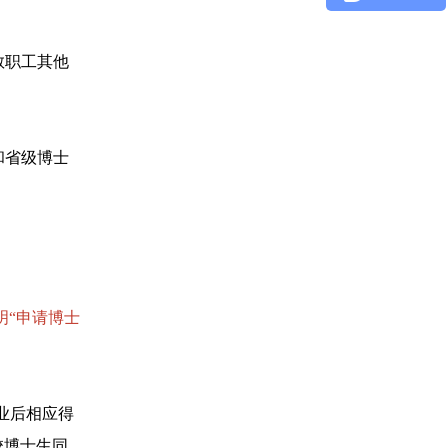
教职工其他
和省级博士
明“申请博士
毕业后相应得
校博士生同