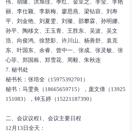
伟、胡隆、洪旭佳、季红、金呈之、李莹、李艳
丽、李仕颖、李新梅、廖思燕、梁钻容、刘寿
平、刘金艳、刘夏雯、刘璨、邵攀霖、孙明娜、
孙平、陶移文、王玉青、王胜东、吴波、吴文
浩、向俊鸿、徐慧影、许川山、杨善舒、袁克
东、叶国东、余睿、曾中一、张成、张灵敏、张
心菲、郑国栋、郑雪花、周毅、朱秋连
7. 秘书处
秘书长：
张培全（15975392701）
秘书：
马雯奂（18665659715），庞文倩（13925
151083），钟玉婷（15221187390）
二、会议议程
1、会议主要日程
12月13日全天：