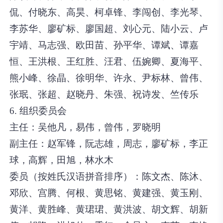
侃、付晓东、高昊、柯卓锋、李闯创、李光琴、
李苏华、廖矿标、廖国超、刘心元、陆小云、卢
宇靖、马志强、欧田苗、孙平华、谭斌、谭嘉
恒、王洪根、王红胜、汪君、伍婉卿、夏海平、
熊小峰、徐晶、徐明华、许永、尹标林、曾伟、
张珉、张超、赵晓丹、朱强、祝诗发、竺传乐
6. 组织委员会
主任：
吴他凡，易伟，曾伟，罗晓明
副主任：
赵军锋，阮志雄，周志，廖矿标，李正
球，高辉，田旭，林水木
委员（按姓氏汉语拼音排序）：
陈文杰、陈沐、
邓欣、宫腾、何根、黄思铭、黄建强、黄玉刚、
黄洋、黄胜峰、黄珺珺、黄洪波、胡文辉、胡新