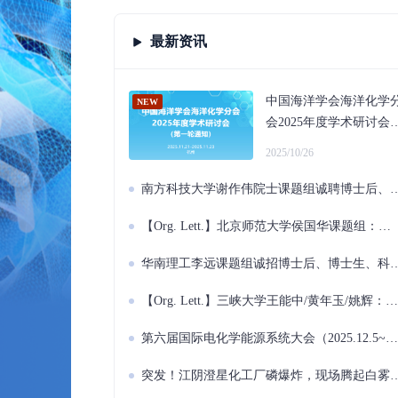
最新资讯
中国海洋学会海洋化学
会2025年度学术研讨会
（2025.11.21~11.23 杭
2025/10/26
州）
南方科技大学谢作伟院士课题组诚聘博士后、研究学者、科研助理
【Org. Lett.】北京师范大学侯国华课题组：铑催化α-氨甲基丙烯酸酯不对称氢化实现手性β-氨基丙酸酯的对映选择性合成
华南理工李远课题组诚招博士后、博士生、科研助理
【Org. Lett.】三峡大学王能中/黄年玉/姚辉：膦介导烯酮与MBH酯的多米诺反应
第六届国际电化学能源系统大会（2025.12.5~12.7 南宁）
突发！江阴澄星化工厂磷爆炸，现场腾起白雾和火光！