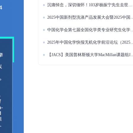
沉痛悼念，深切缅怀！103岁杨振宁先生去世，一代传奇谢幕
2025中国新剂型洗涤产品发展大会暨2025中国日用化学品可降解、可回收、可再生技术创新发展论坛会议（2025.10.22~10.24 扬州）
中国化学会第七届全国化学类专业研究生化学课程与教学研讨会（2025.11.7~11.9 杭州）
2025年中国化学快报无机化学前沿论坛（2025.11.28~12.1 哈尔滨）
【JACS】美国普林斯顿大学MacMillan课题组JACS：光镍协同催化脱氧C(sp3)−N(sp3)交叉偶联