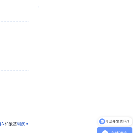
可以开发票吗？
酶A
和酰基
辅酶A