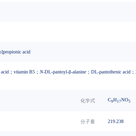
]propionic acid
c acid；vitamin B5；
N
-DL-pantoyl-β-alanine；DL-pantothenic acid；3-
C
H
NO
化学式
9
17
5
219.238
分子量