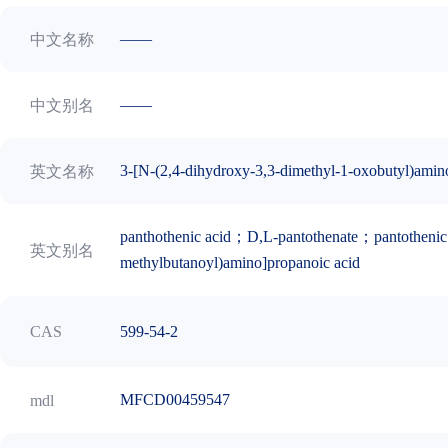
——
中文名称
——
中文别名
3-[N-(2,4-dihydroxy-3,3-dimethyl-1-oxobutyl)amino
英文名称
panthothenic acid；D,L-pantothenate；pantotheni
英文别名
methylbutanoyl)amino]propanoic acid
599-54-2
CAS
MFCD00459547
mdl