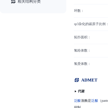
相关结构分类
环数：
sp3杂化的碳原子比例
拓扑面积：
氢给体数：
氢受体数：
ADMET
代谢
泛酸
激酶是
泛酸
（pant
抑制。