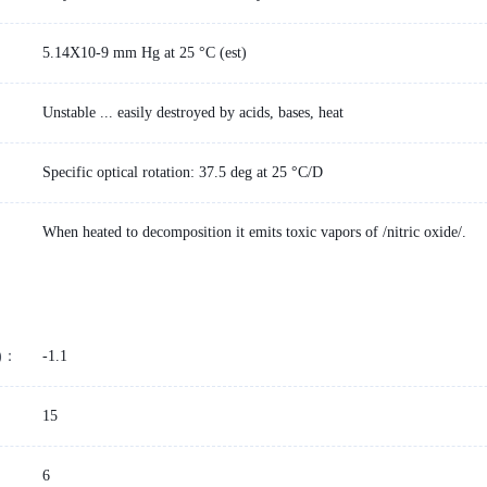
5.14X10-9 mm Hg at 25 °C (est)
Unstable ... easily destroyed by acids, bases, heat
Specific optical rotation: 37.5 deg at 25 °C/D
When heated to decomposition it emits toxic vapors of /nitric oxide/.
)：
-1.1
15
6