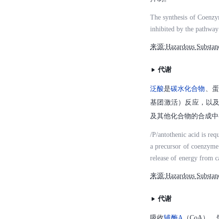
The synthesis of Coenzy
inhibited by the pathwa
来源:Hazardous Substan
代谢
泛酸
是
碳水化合物
、蛋
基团激活）反应，以
及其他化合物的合成中
/P/antothenic acid is req
a precursor of coenzyme 
release of energy from ca
d hormones, porphyrins,
来源:Hazardous Substan
代谢
吸收
辅酶A
（CoA）