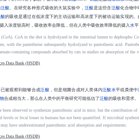
为
泛酸
。在研究各种形式吸收的大鼠实验中，
泛酸
是这些含
泛酸
化合物中
泛酸
的吸收是通过在低浓度下的主动运输和高浓度下的被动运输实现的。
摄入浓度较高时，吸收效率会降低，但在人类中吸收效率降低的摄入
水
平
CoA). CoA in the diet is hydrolyzed in the intestinal lumen to dephospho C
ine, with the pantetheine subsequently hydrolyzed to pantothenic acid. Pantoth
henate-containing compounds absorbed by rats in studies on absorption of the 
nsport at low concentrations of the vitamin and by passive transport at higher c
ces Data Bank (HSDB)
 active transport system is saturable, absorption will be less efficient at highe
levels at which absorptive efficiency decreases in humans are not known.
中已被观察到能够合成
泛酸
，但是细菌合成对人类体内
泛酸
水
平或粪便中
物
合成相当大，那么在人类中的平衡研究可能低估了
泛酸
的吸收和需求。
e been observed to synthesize pantothenic acid in mice, but the contribution of 
d levels or fecal losses in humans has not been quantified. If microbial synthesis
 may have underestimated pantothenic acid absorption and requirements.
ces Data Bank (HSDB)