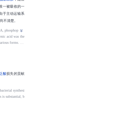
唯一被吸收的一
由于主动运输系
尚不清楚。
oA, phosphop
enic acid was the
various forms. Ab
oncentrations in a
r concentrations o
泛酸
损失的贡献
bacterial synthesi
 is substantial, b