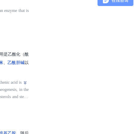
an enzyme that is
用是乙酰化（酰
啉
、
乙酰胆碱
以
henic acid is
eogenesis, in the
sterols and steroi
巯基乙胺
，随后