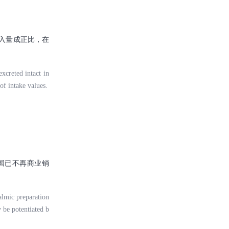
入量成正比，在
xcreted intact in
of intake values.
国已不再商业销
halmic preparation
 be potentiated b