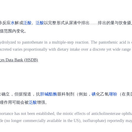
步反应
水
解成
泛酸
。
泛酸
以完整形式从尿液中排出……排出的量与饮食摄
值范围内变化。
olyzed to pantothenate in a multiple-step reaction. The pantothenic acid is e
xcreted varies proportionally with dietary intake over a discrete yet wide range 
ces Data Bank (HSDB)
未确立，但据报道，抗
胆碱
酯酶
眼科制剂（例如，
碘
化乙氧
噻吩
（在美
瞳作用可能会被
泛酸
增强。
ortance has not been established, the miotic effects of anticholinesterase opht
ide (no longer commercially available in the US), isoflurophate) reportedly may