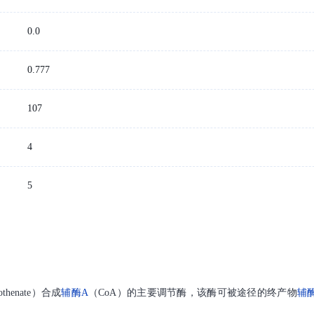
0.0
：
0.777
107
4
5
othenate）合成
辅酶A
（CoA）的主要调节酶，该酶可被途径的终产物
辅