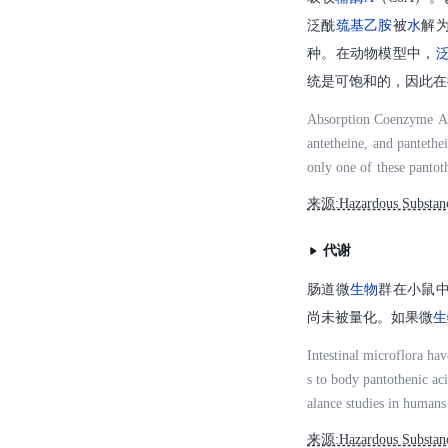
泛酰
巯基乙胺
被
水
解
种。在动物模型中，
统是可饱和的，因此在
Absorption Coenzyme A (
antetheine, and pantethe
only one of these pantot
sorption is by active tra
来源:Hazardous Substan
nimal models. Because the
f intake, but the intake 
代谢
肠道微
生物
群在小鼠
尚未被量化。如果微
生
Intestinal microflora hav
s to body pantothenic aci
alance studies in humans
来源:Hazardous Substan