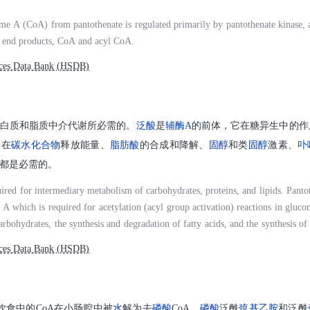
me A (CoA) from pantothenate is regulated primarily by pantothenate kinase, 
y end products, CoA and acyl CoA.
ces Data Bank (HSDB)
白质和脂质中介代谢所必需的。
泛酸
是
辅酶A
的前体，它在糖异生中的作
及在
碳水化合物
释放能量、
脂肪酸
的合成和降解、
固醇
和类
固醇
激素、
卟
都是必需的。
uired for intermediary metabolism of carbohydrates, proteins, and lipids. Pantot
A which is required for acetylation (acyl group activation) reactions in glucon
rbohydrates, the synthesis and degradation of fatty acids, and the synthesis of 
 acetylcholine, and other compounds.
ces Data Bank (HSDB)
。饮食中的CoA在小肠腔中被
水
解为去
磷酸
CoA、
磷酸
泛酰
巯基乙胺
和泛酰